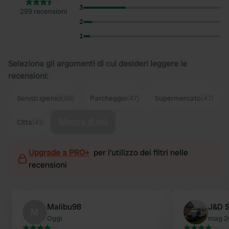
3
259 recensioni
2
1
Seleziona gli argomenti di cui desideri leggere le
recensioni:
Servizi igienici
(86)
Parcheggio
(47)
Supermercato
(47)
Mostra di più
Città
(41)
Upgrade a PRO+
per l'utilizzo dei filtri nelle
recensioni
Malibu98
J&D 
M
Oggi
mag 2