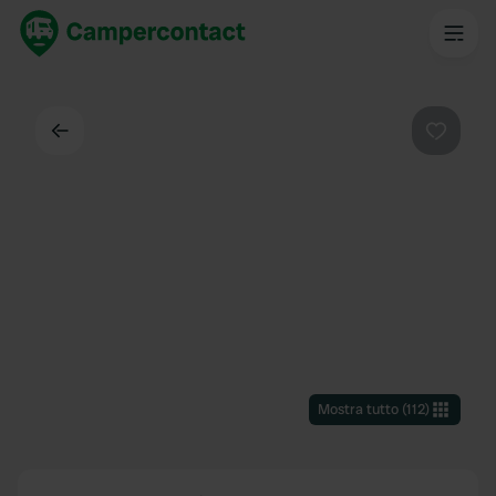
Indietro
Preferi
Mostra tutto
(
112
)