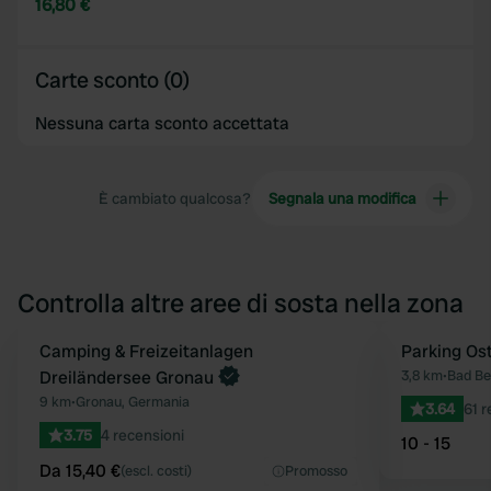
16,80 €
Carte sconto (0)
Nessuna carta sconto accettata
È cambiato qualcosa?
Segnala una modifica
Controlla altre aree di sosta nella zona
Prenota ora
Camping & Freizeitanlagen
Parking Os
Preferito
Dreiländersee Gronau
3,8 km
•
Bad Be
9 km
•
Gronau, Germania
3.64
61 r
3.75
4 recensioni
10 - 15
Da 15,40 €
(escl. costi)
Promosso