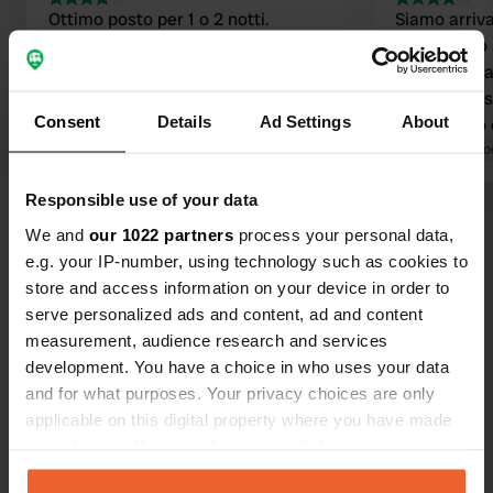
Ottimo posto per 1 o 2 notti.
Siamo arriva
Purtroppo il castello è chiuso. Per
C'era molto s
questo motivo, si nota un certo
corrente er
degrado generale. Molti ristoranti e
logico e le i
Consent
Details
Ad Settings
About
negozi sono chiusi. I servizi igienici
informativo 
sono puliti. Essendo pubblici, sono
Tradotto da Google
Mostra originale
ragazzi rumo
Tradotto da Go
accessibili a tutti. C'è musica nel
regnava la t
Responsible use of your data
parco. Per il resto, nessun rumore o
davvero pac
Visualizza tutte le 259 recensioni
disturbo. Prezzo 12 euro + tassa di
non c'era s
We and
our 1022 partners
process your personal data,
soggiorno di 1,20 euro. Doccia 1 euro e
vicino alle 
e.g. your IP-number, using technology such as cookies to
elettricità per pochi centesimi, se
erano molto
store and access information on your device in order to
Sei stato qui?
desiderata. Ampio spazio nelle
panificio rag
serve personalized ads and content, ad and content
piazzole pavimentate. Servizi igienici
Splendida vis
measurement, audience research and services
aperti dalle 8:00 alle 22:00.
un ottimo po
development. You have a choice in who uses your data
notte.
and for what purposes. Your privacy choices are only
applicable on this digital property where you have made
your choices. You can change or withdraw your consent
Contatto
any time from the Cookie Declaration or by clicking on