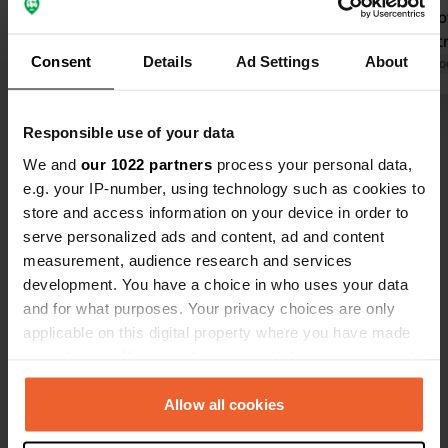
vagamente delimitate. Ma la maggior
recintato do
parte delle persone si ferma solo una
proprio diet
Consent
Details
Ad Settings
About
notte. Siamo arrivati nel primo
Tradotto da Google
Mostra originale
ampio prato
Tradotto da Go
pomeriggio e il campo era vuoto, ma
tutti i camp
a fine giornata era già pieno.
il conto la 
Visualizza tutte le 39 recensioni
Responsible use of your data
addetto gent
di apertura 
We and
our 1022 partners
process your personal data,
igienici pulit
e.g. your IP-number, using technology such as cookies to
Sei stato qui?
store and access information on your device in order to
serve personalized ads and content, ad and content
measurement, audience research and services
development. You have a choice in who uses your data
and for what purposes. Your privacy choices are only
applicable on this digital property where you have made
Contatto
your choices. You can change or withdraw your consent
any time from the Cookie Declaration or by clicking on
Posizione
the Privacy trigger icon.
Allow all cookies
Zum Waldbad 3
Copia
27404, Gyhum, Germania