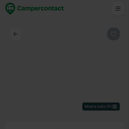
Indietro
Preferi
Mostra tutto
(
11
)