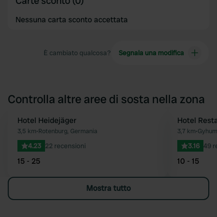
Carte sconto (0)
Nessuna carta sconto accettata
È cambiato qualcosa?
Segnala una modifica
Controlla altre aree di sosta nella zona
Hotel Heidejäger
Hotel Rest
Preferito
3,5 km
•
Rotenburg, Germania
3,7 km
•
Gyhum
4.23
22 recensioni
3.16
49 r
15 - 25
10 - 15
Mostra tutto