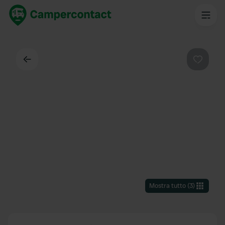
Indietro
Preferi
Mostra tutto
(
3
)