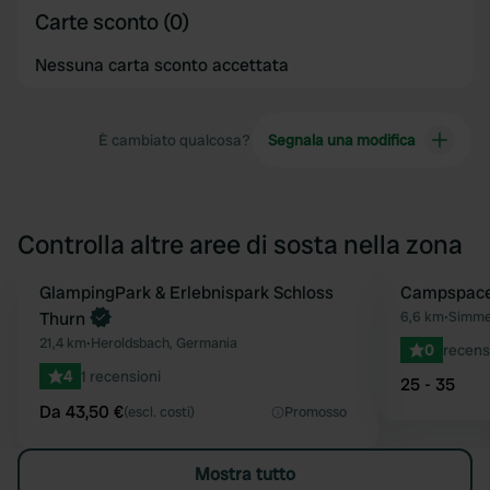
Carte sconto (0)
Nessuna carta sconto accettata
È cambiato qualcosa?
Segnala una modifica
Controlla altre aree di sosta nella zona
Prenota ora
GlampingPark & Erlebnispark Schloss
Prenota ora
Campspace 
Preferito
Thurn
6,6 km
•
Simmel
21,4 km
•
Heroldsbach, Germania
0
recens
4
1 recensioni
25 - 35
Da 43,50 €
(escl. costi)
Promosso
Mostra tutto