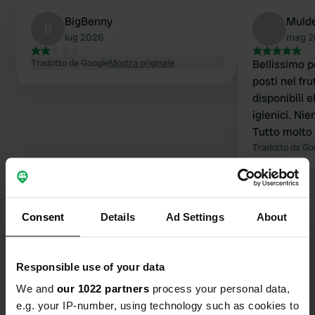
BigBenny
Muld
B
lug 2026
mag 2
Tradotto da Google
Mostra originale
Bellissimo 
posti nel fr
disponibili e
igienici. Ni
Tutto molto 
(pane, lattic
Tradotto da Go
vino). Propri
piedi o in b
€29 per 2 p
Consent
Details
Ad Settings
About
Contatto
Responsible use of your data
We and
our 1022 partners
process your personal data,
Posizione
e.g. your IP-number, using technology such as cookies to
91322, Gräfenberg, Germania
Copia