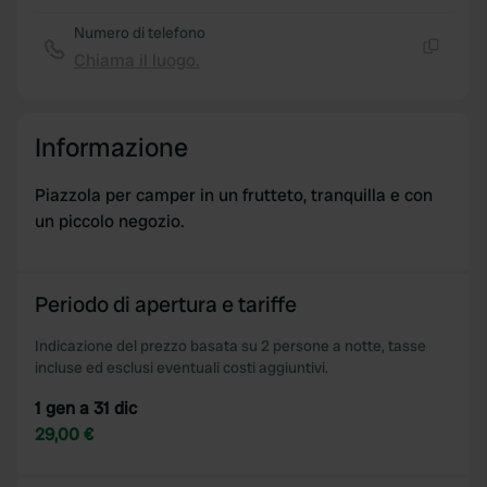
We use cookies to personalise content and ads, to
provide social media features and to analyse our traffic.
Numero di telefono
We also share information about your use of our site with
Chiama il luogo.
Copia
our social media, advertising and analytics partners who
may combine it with other information that you’ve
provided to them or that they’ve collected from your use
Informazione
of their services.
Piazzola per camper in un frutteto, tranquilla e con
un piccolo negozio.
Periodo di apertura e tariffe
Indicazione del prezzo basata su 2 persone a notte, tasse
incluse ed esclusi eventuali costi aggiuntivi.
1 gen a 31 dic
29,00 €