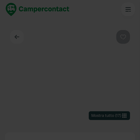
Indietro
Preferi
Mostra tutto
(
17
)