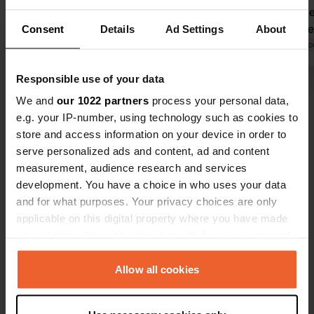
completamen
vegetazione 
Consent
Details
Ad Settings
About
raggiungere 
Tradotto da Go
12 minuti in
Responsible use of your data
ma puoi pag
Visualizza tutte le 27 recensioni
devi pagare 
We and
our 1022 partners
process your personal data,
nascosta. L
e.g. your IP-number, using technology such as cookies to
specificarlo!
store and access information on your device in order to
Sei stato qui?
detratta.
serve personalized ads and content, ad and content
measurement, audience research and services
development. You have a choice in who uses your data
and for what purposes. Your privacy choices are only
applicable on this digital property where you have made
your choices. You can change or withdraw your consent
Contatto
any time from the Cookie Declaration or by clicking on
the Privacy trigger icon.
Allow all cookies
Posizione
Buronstraße
Copia
If you allow, we would also like to:
87600, Kaufbeuren, Germania