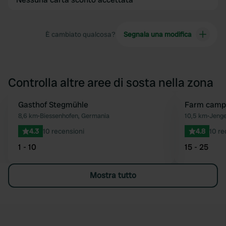
È cambiato qualcosa?
Segnala una modifica
Controlla altre aree di sosta nella zona
Gasthof Stegmühle
Prenota ora
Farm campi
Preferito
8,6 km
•
Biessenhofen, Germania
10,5 km
•
Jenge
4.3
10 recensioni
4.8
10 re
1 - 10
15 - 25
Mostra tutto