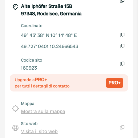
Alte Iphöfer Straße 15B
Copia
97348, Rödelsee, Germania
Coordinate
49° 43' 38" N 10° 14' 48" E
Copia
49.72710401 10.24666543
Copia
Codice sito
160923
Copia
PRO+
Upgrade a
PRO+
per tutti i dettagli di contatto
Mappa
Mostra sulla mappa
Sito web
Visita il sito web
Copia