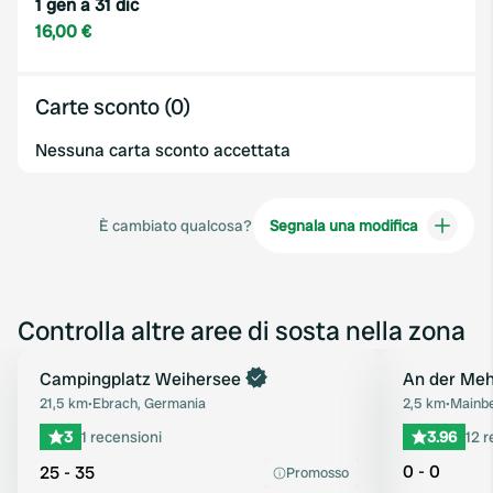
1 gen a 31 dic
16,00 €
Carte sconto (0)
Nessuna carta sconto accettata
È cambiato qualcosa?
Segnala una modifica
Controlla altre aree di sosta nella zona
Prenota ora
Campingplatz Weihersee
An der Meh
Preferito
21,5 km
•
Ebrach, Germania
2,5 km
•
Mainbe
3
1 recensioni
3.96
12 r
0 - 0
25 - 35
Promosso