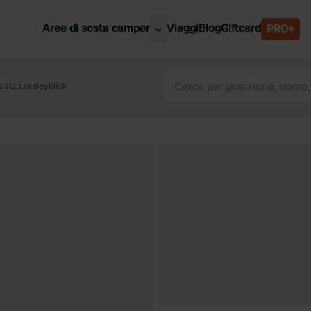
Aree di sosta camper
Viaggi
Blog
Giftcard
PRO+
ori aree di sosta camper
Belgio
atz Loreleyblick
Slovenia
a
Austria
a
Svezia
nia
Svizzera
Bassi