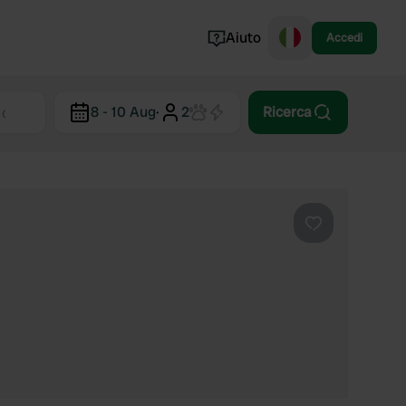
Aiuto
Accedi
Norvegia
8 - 10 Aug
·
2
Ricerca
Portogallo
Danimarca
Croazia
Mostra tutto...
Preferito