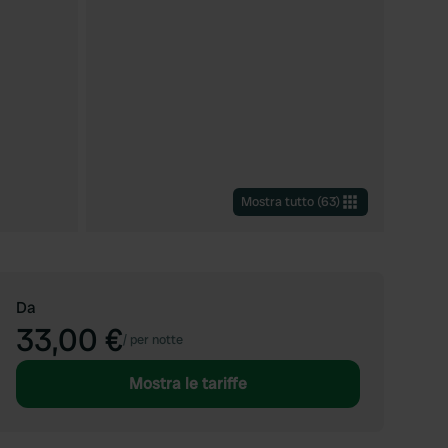
Mostra tutto
(
63
)
Da
33,00 €
/
per notte
Mostra le tariffe