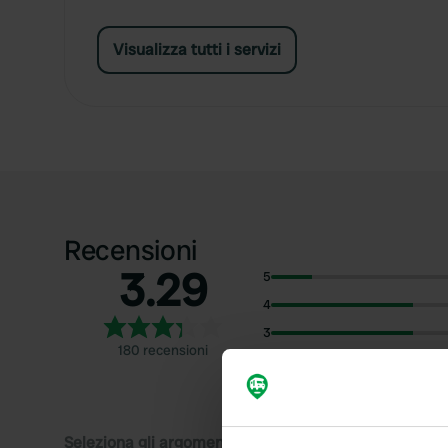
Visualizza tutti i servizi
Recensioni
3.29
5
4
3
180 recensioni
2
1
Seleziona gli argomenti di cui desideri leggere le rec