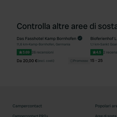
Controlla altre aree di sost
Das Fasshotel Kamp Bornhofen
Bioferienhof L
Prenota ora
11,6 km
•
Kamp-Bornhofen, Germania
1,1 km
•
Sankt Goar
Preferito
3.69
26 recensioni
4.5
2 recens
15 - 25
Da 20,00 €
(escl. costi)
Promosso
Campercontact
Popolari ar
Campercontact PRO+
Aree di sosta