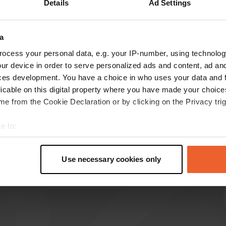
Details
Ad Settings
Mostra di più
ta
(39)
a
censioni
ocess your personal data, e.g. your IP-number, using technolog
ur device in order to serve personalized ads and content, ad a
ces development. You have a choice in who uses your data and 
licable on this digital property where you have made your choic
ReinerBraun
R
e from the Cookie Declaration or by clicking on the Privacy trig
1 settimana fa
⚠️Non si accettano carte di debito⚠️. Potete
e to:
immaginare il perché. ⚠️Non si accettano
t your geographical location which can be accurate to within sev
pagamenti in contanti⚠️. Ormai superato. Per il
tively scanning it for specific characteristics (fingerprinting)
resto, il locale è carino e il personale è gentile.
Use necessary cookies only
 personal data is processed and set your preferences in the
det
Tradotto da Google
Mostra originale
e content and ads, to provide social media features and to analy
 our site with our social media, advertising and analytics partn
 provided to them or that they’ve collected from your use of their