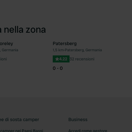
a nella zona
oreley
Patersberg
, Germania
1,5 km
•
Patersberg, Germania
Preferito
Pre
ioni
4.22
32 recensioni
0 - 0
ee di sosta camper
Business
 camper nei Paesi Bassi
Accedi come gestore