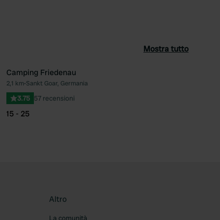
Mostra tutto
Camping Friedenau
2,1 km
•
Sankt Goar, Germania
ferito
Preferito
3.75
57 recensioni
15 - 25
Altro
La comunità