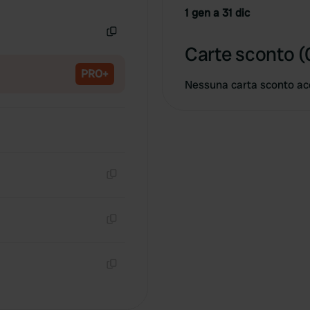
Copia
1 gen a 31 dic
Copia
Carte sconto (
PRO+
Nessuna carta sconto ac
Copia
Copia
Copia