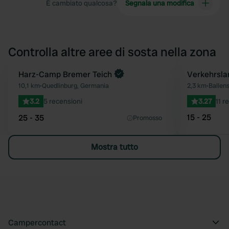
È cambiato qualcosa?
Segnala una modifica
Controlla altre aree di sosta nella zona
Prenota ora
Harz-Camp Bremer Teich
Prenota ora
Verkehrsla
Preferito
10,1 km
•
Quedlinburg, Germania
2,3 km
•
Ballen
3.2
5 recensioni
3.27
11 r
15 - 25
25 - 35
Promosso
Mostra tutto
Campercontact