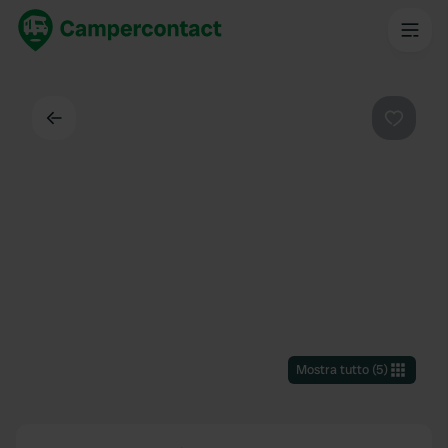
Indietro
Preferi
Mostra tutto
(
5
)