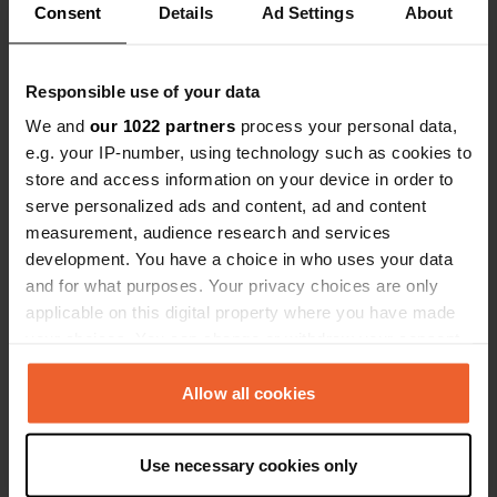
Consent
Details
Ad Settings
About
Sei stato qui?
Responsible use of your data
We and
our 1022 partners
process your personal data,
e.g. your IP-number, using technology such as cookies to
store and access information on your device in order to
serve personalized ads and content, ad and content
Contatto
measurement, audience research and services
development. You have a choice in who uses your data
Posizione
and for what purposes. Your privacy choices are only
Neue Bahnhofstraße 2
Copia
applicable on this digital property where you have made
06493, Ballenstedt, Germania
your choices. You can change or withdraw your consent
any time from the Cookie Declaration or by clicking on
Coordinate
the Privacy trigger icon.
Allow all cookies
51° 43' 23" N 11° 14' 44" E
Copia
51.72299759 11.24558097
If you allow, we would also like to:
Copia
Use necessary cookies only
Collect information about your geographical location
Codice sito