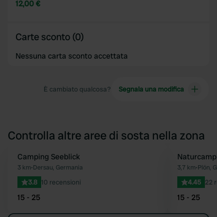
12,00 €
Carte sconto (0)
Nessuna carta sconto accettata
È cambiato qualcosa?
Segnala una modifica
Controlla altre aree di sosta nella zona
Camping Seeblick
Naturcampi
Preferito
3 km
•
Dersau, Germania
3,7 km
•
Plön, 
3.8
10 recensioni
4.45
22 
15 - 25
15 - 25