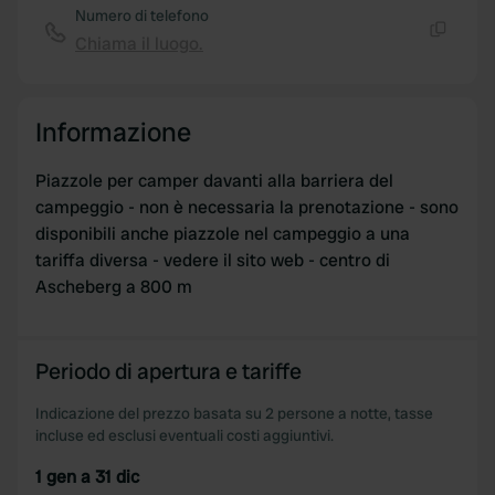
Numero di telefono
We use cookies to personalise content and ads, to
Chiama il luogo.
provide social media features and to analyse our traffic.
Copia
We also share information about your use of our site with
our social media, advertising and analytics partners who
may combine it with other information that you’ve
Informazione
provided to them or that they’ve collected from your use
of their services.
Piazzole per camper davanti alla barriera del
campeggio - non è necessaria la prenotazione - sono
disponibili anche piazzole nel campeggio a una
tariffa diversa - vedere il sito web - centro di
Ascheberg a 800 m
Periodo di apertura e tariffe
Indicazione del prezzo basata su 2 persone a notte, tasse
incluse ed esclusi eventuali costi aggiuntivi.
1 gen a 31 dic