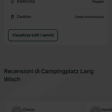
Elettricità
Pagato
Cestino
Costo sconosciuto
Visualizza tutti i servizi
Recensioni di Campingplatz Lang
Wisch
Cimco
horst