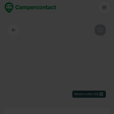
Indietro
Preferi
Mostra tutto
(
12
)