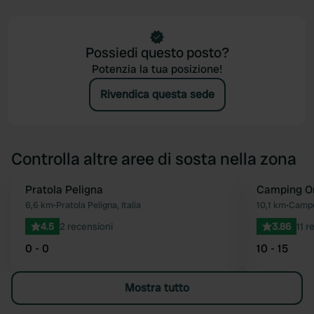
Possiedi questo posto?
Potenzia la tua posizione!
Rivendica questa sede
Controlla altre aree di sosta nella zona
Pratola Peligna
Camping O
Preferito
6,6 km
•
Pratola Peligna, Italia
10,1 km
•
Campo 
4.5
2 recensioni
3.86
11 r
0 - 0
10 - 15
Mostra tutto