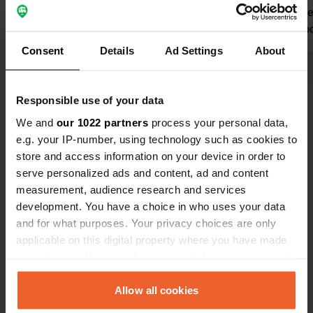
scarico
area sosta ec
i servizi. il posto è silenzioso. tariffa
1€/h più cor
Consent
Details
Ad Settings
About
scarico 2.5€
Visualizza tutte le 38 recensioni
Responsible use of your data
Sei stato qui?
We and
our 1022 partners
process your personal data,
e.g. your IP-number, using technology such as cookies to
store and access information on your device in order to
serve personalized ads and content, ad and content
measurement, audience research and services
development. You have a choice in who uses your data
Contatto
and for what purposes. Your privacy choices are only
applicable on this digital property where you have made
your choices. You can change or withdraw your consent
Posizione
any time from the Cookie Declaration or by clicking on
Via Pastore 13
Copia
the Privacy trigger icon.
Allow all cookies
67039, Sulmona, Italia