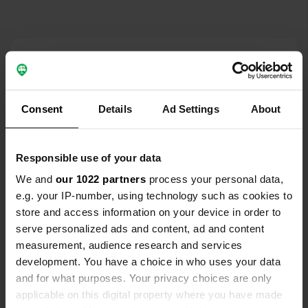
Contatto
Posizione
Consent
Details
Ad Settings
About
Strada Statale 18 Tirrena Inferiore
Copia
Diamante, Italia
Coordinate
Responsible use of your data
39° 43' 32" N 15° 48' 40" E
We and
our 1022 partners
process your personal data,
Copia
e.g. your IP-number, using technology such as cookies to
39.72564 15.81125
store and access information on your device in order to
Copia
serve personalized ads and content, ad and content
Codice sito
measurement, audience research and services
8466
Copia
development. You have a choice in who uses your data
PRO+
Upgrade a
and for what purposes. Your privacy choices are only
PRO+
per tutti i dettagli di contatto
applicable on this digital property where you have made