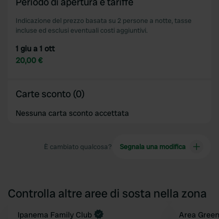
Periodo di apertura e tariffe
Indicazione del prezzo basata su 2 persone a notte, tasse
incluse ed esclusi eventuali costi aggiuntivi.
1 giu a 1 ott
20,00 €
Carte sconto (0)
Nessuna carta sconto accettata
È cambiato qualcosa?
Segnala una modifica
Controlla altre aree di sosta nella zona
Prenota ora
Ipanema Family Club
Area Green