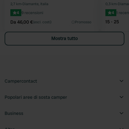
Preferito
2,7 km
•
Diamante, Italia
0,3 km
•
Diamant
4
9 recensioni
4
1 recen
15 - 25
Da 46,00 €
(escl. costi)
Promosso
Mostra tutto
Campercontact
Popolari aree di sosta camper
Business