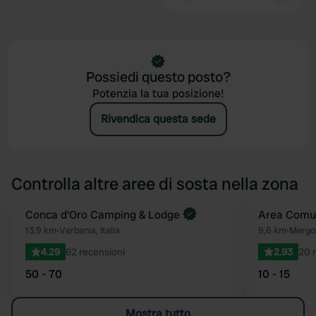
Possiedi questo posto?
Potenzia la tua posizione!
Rivendica questa sede
Controlla altre aree di sosta nella zona
Conca d'Oro Camping & Lodge
Area Comu
Preferito
13,9 km
•
Verbania, Italia
9,6 km
•
Mergoz
4.29
62 recensioni
2.93
20 
50 - 70
10 - 15
Mostra tutto