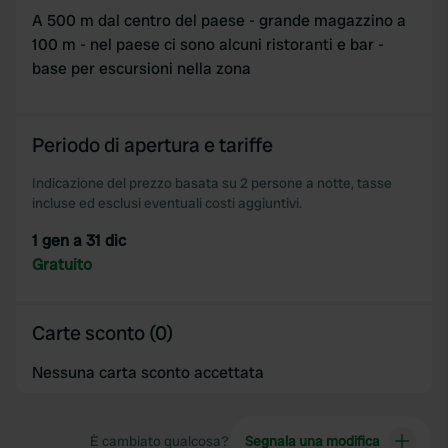
We use cookies to personalise content and ads, to
A 500 m dal centro del paese - grande magazzino a
provide social media features and to analyse our traffic.
100 m - nel paese ci sono alcuni ristoranti e bar -
We also share information about your use of our site with
base per escursioni nella zona
our social media, advertising and analytics partners who
may combine it with other information that you’ve
provided to them or that they’ve collected from your use
Periodo di apertura e tariffe
of their services.
Indicazione del prezzo basata su 2 persone a notte, tasse
incluse ed esclusi eventuali costi aggiuntivi.
1 gen a 31 dic
Gratuito
Carte sconto (0)
Nessuna carta sconto accettata
È cambiato qualcosa?
Segnala una modifica