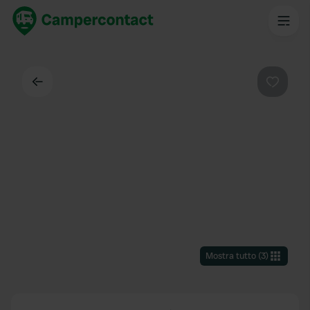
Indietro
Preferi
Mostra tutto
(
3
)