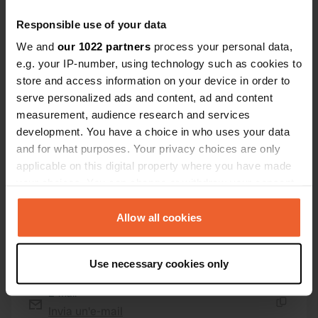
Coordinate
Responsible use of your data
44° 54' 17" N 8° 21' 52" E
We and
our 1022 partners
process your personal data,
Copia
e.g. your IP-number, using technology such as cookies to
44.90486 8.36454
store and access information on your device in order to
Copia
serve personalized ads and content, ad and content
Codice sito
measurement, audience research and services
11352
Copia
development. You have a choice in who uses your data
PRO+
Upgrade a
and for what purposes. Your privacy choices are only
PRO+
per tutti i dettagli di contatto
applicable on this digital property where you have made
your choices. You can change or withdraw your consent
any time from the Cookie Declaration or by clicking on
Mappa
the Privacy trigger icon.
Allow all cookies
Mostra sulla mappa
Sito web
If you allow, we would also like to:
Use necessary cookies only
Visita il sito web
Copia
Collect information about your geographical location
which can be accurate to within several meters
E-mail
Identify your device by actively scanning it for
Invia un'e-mail
Copia