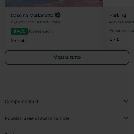
Cascina Merlanetta
Parking
23,1 km
•
Casal Cermelli, Italia
4,8 km
•
Castell
Ancora ness
4.75
95 recensioni
0 - 0
25 - 35
Mostra tutto
Campercontact
Popolari aree di sosta camper