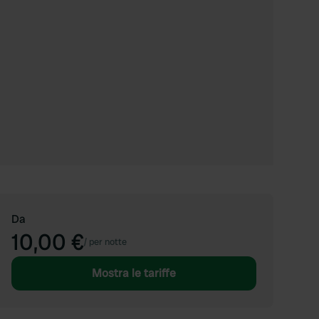
Da
10,00 €
/
per notte
Mostra le tariffe