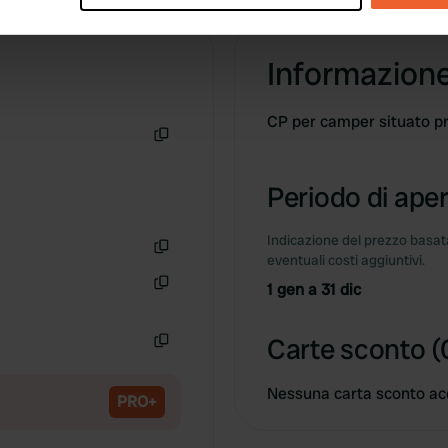
e content and ads, to provide social media features and to analy
Informazion
 our site with our social media, advertising and analytics partn
 provided to them or that they’ve collected from your use of their
CP per camper situato pr
Copia
Periodo di aper
Indicazione del prezzo basata
eventuali costi aggiuntivi.
Copia
1 gen a 31 dic
Copia
Carte sconto (
Copia
Nessuna carta sconto ac
PRO+