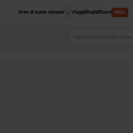
Aree di sosta camper
Viaggi
Blog
Giftcard
PRO+
ori aree di sosta camper
Belgio
Slovenia
a
Austria
a
Svezia
nia
Svizzera
Bassi