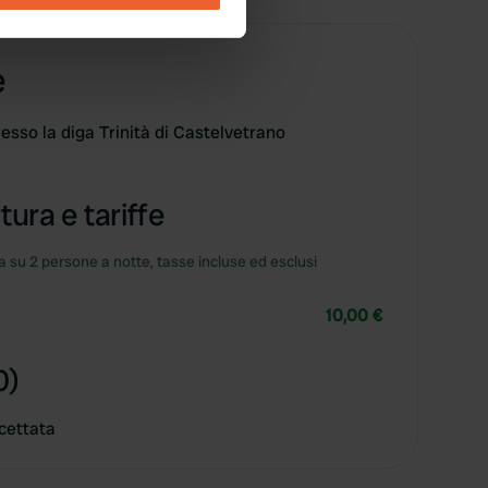
se our traffic. We also share
e
ers who may combine it with
 services.
esso la diga Trinità di Castelvetrano
tura e tariffe
 su 2 persone a notte, tasse incluse ed esclusi
10,00 €
0)
cettata