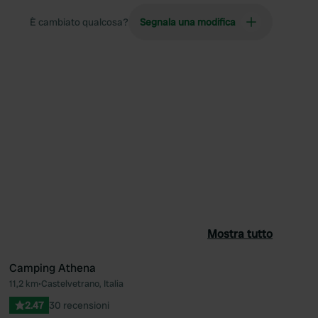
È cambiato qualcosa?
Segnala una modifica
Mostra tutto
Camping Athena
11,2 km
•
Castelvetrano, Italia
ferito
Preferito
2.47
30 recensioni