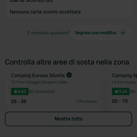
Nessuna carta sconto accettata
È cambiato qualcosa?
Segnala una modifica
Controlla altre aree di sosta nella zona
Prenota ora
Camping Europa Silvella
Camping Sp
Preferito
17,7 km
•
Villaggio Sanghen, Italia
1,5 km
•
Lazise, 
4.43
30 recensioni
3.24
38 
50 - 70
25 - 35
Promosso
Mostra tutto