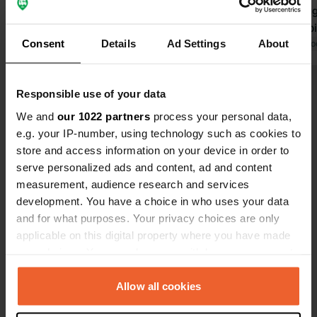
Tradotto da Google
Mostra originale
piazzole agg
grandi. Le p
Consent
Details
Ad Settings
About
allacciament
Tradotto da Go
acque reflu
possibile no
Visualizza tutte le 8 recensioni
Responsible use of your data
La piscina è
e sono dispo
We and
our 1022 partners
process your personal data,
ombrelloni.
e.g. your IP-number, using technology such as cookies to
Sei stato qui?
raccomanda
store and access information on your device in order to
serve personalized ads and content, ad and content
measurement, audience research and services
development. You have a choice in who uses your data
and for what purposes. Your privacy choices are only
applicable on this digital property where you have made
Contatto
your choices. You can change or withdraw your consent
any time from the Cookie Declaration or by clicking on
Posizione
the Privacy trigger icon.
Allow all cookies
Via Pastrengo 15
Copia
37017, Lazise, Italia