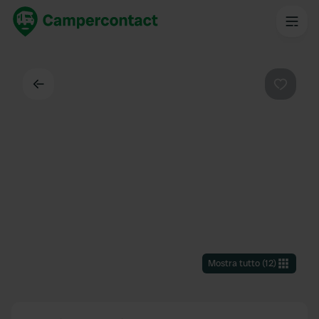
Indietro
Preferi
Mostra tutto
(
12
)