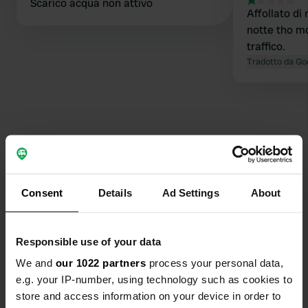
Scarico acqua non attivo
Affollato di 
notte tho mo
traffico.
Tradotto da Go
Contatto
Consent
Details
Ad Settings
About
Posizione
Viale Sant' Agostino
Copia
Responsible use of your data
36100, Vicenza, Italia
We and
our 1022 partners
process your personal data,
Coordinate
e.g. your IP-number, using technology such as cookies to
store and access information on your device in order to
45° 30' 58" N 11° 30' 38" E