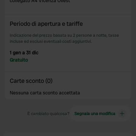
collegato A4 Vicenza Ovest
We also share information about your use of our site with
our social media, advertising and analytics partners who
may combine it with other information that you’ve
Periodo di apertura e tariffe
provided to them or that they’ve collected from your use
Indicazione del prezzo basata su 2 persone a notte, tasse
of their services.
incluse ed esclusi eventuali costi aggiuntivi.
1 gen a 31 dic
Gratuito
Carte sconto (0)
Nessuna carta sconto accettata
È cambiato qualcosa?
Segnala una modifica