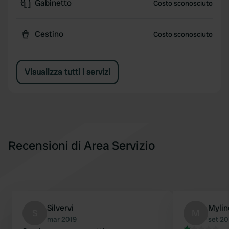
Gabinetto
Costo sconosciuto
Cestino
Costo sconosciuto
Visualizza tutti i servizi
Recensioni di Area Servizio
Silvervi
Mylin
S
M
mar 2019
set 20