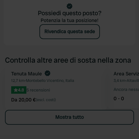
Possiedi questo posto?
Potenzia la tua posizione!
Rivendica questa sede
Controlla altre aree di sosta nella zona
Prenota ora
Tenuta Maule
Area Serviz
Preferito
12,7 km
•
Montebello Vicentino, Italia
3,4 km
•
Altavil
Ancora ness
4.8
5 recensioni
0 - 0
Da 20,00 €
(escl. costi)
Mostra tutto