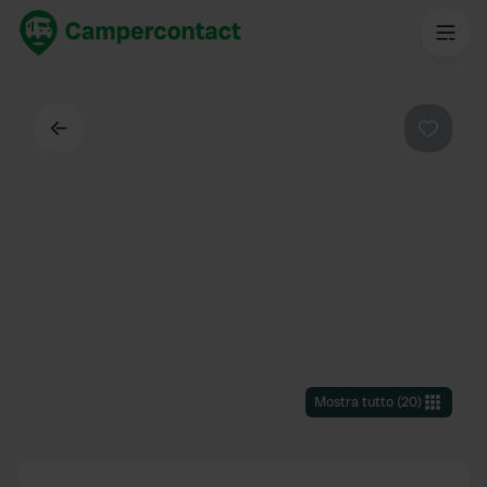
Indietro
Preferi
Mostra tutto
(
20
)