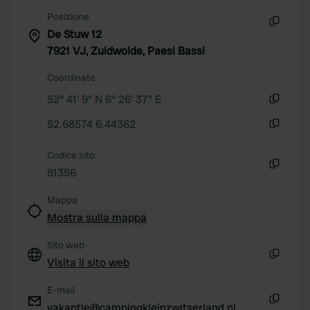
We use cookies to personalise content and ads, to
Posizione
provide social media features and to analyse our traffic.
De Stuw 12
Copia
We also share information about your use of our site with
7921 VJ, Zuidwolde, Paesi Bassi
our social media, advertising and analytics partners who
may combine it with other information that you’ve
Coordinate
provided to them or that they’ve collected from your use
52° 41' 9" N 6° 26' 37" E
of their services.
Copia
52.68574 6.44362
Copia
Codice sito
81356
Copia
Mappa
Mostra sulla mappa
Sito web
Visita il sito web
Copia
E-mail
vakantie@campingkleinzwitserland.nl