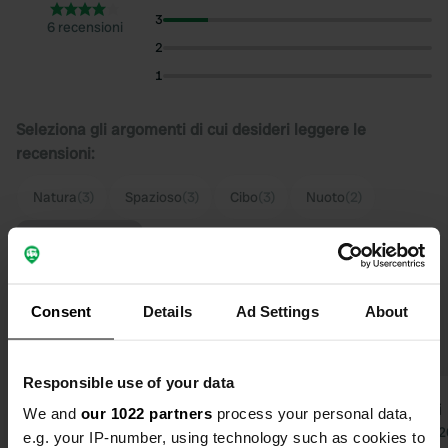
3
6 recensioni
2
1
Seleziona gli argomenti di cui desideri leggere le
recensioni:
Natura
(3)
Spazioso
(3)
Cibo
(3)
Nuoto
(2)
Mostra di più
Upgrade a PRO+
per l'utilizzo dei filtri nelle
Consent
Details
Ad Settings
About
recensioni
Responsible use of your data
user573647232
co-si
We and
our 1022 partners
process your personal data,
u
c
lug 2026
mag 2
e.g. your IP-number, using technology such as cookies to