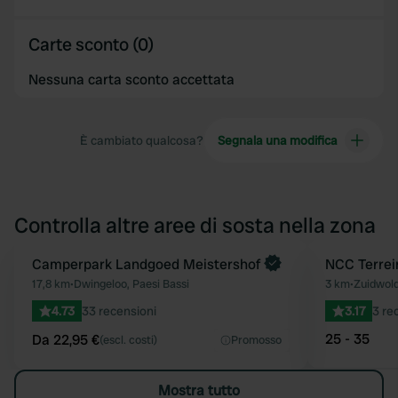
Carte sconto (0)
Nessuna carta sconto accettata
È cambiato qualcosa?
Segnala una modifica
Controlla altre aree di sosta nella zona
Prenota ora
Camperpark Landgoed Meistershof
NCC Terrei
Preferito
17,8 km
•
Dwingeloo, Paesi Bassi
3 km
•
Zuidwold
4.73
33 recensioni
3.17
3 re
25 - 35
Da 22,95 €
(escl. costi)
Promosso
Mostra tutto