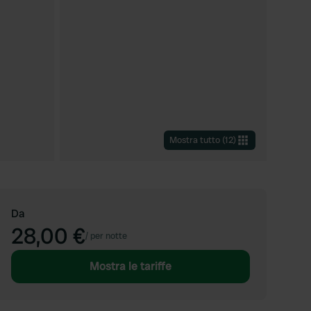
Mostra tutto
(
12
)
Da
28,00 €
/
per notte
Mostra le tariffe