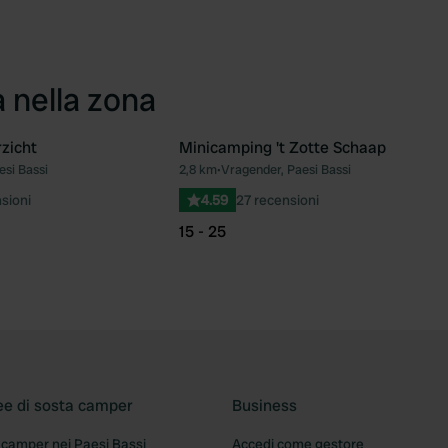
a nella zona
zicht
Minicamping 't Zotte Schaap
esi Bassi
2,8 km
•
Vragender, Paesi Bassi
Preferito
Pre
sioni
4.59
27 recensioni
15 - 25
ee di sosta camper
Business
 camper nei Paesi Bassi
Accedi come gestore