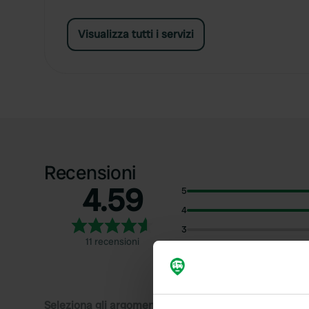
Visualizza tutti i servizi
Recensioni
4.59
5
4
3
11 recensioni
2
1
Seleziona gli argomenti di cui desideri leggere le rec