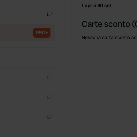
Copia
1 apr a 30 set
Copia
Carte sconto (
PRO+
Nessuna carta sconto ac
Copia
Copia
Copia