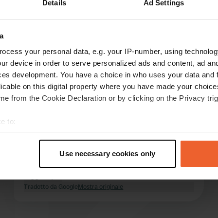
Details
Ad Settings
Mostra di più
nici
(5)
a
censioni
ocess your personal data, e.g. your IP-number, using technolog
ur device in order to serve personalized ads and content, ad a
ces development. You have a choice in who uses your data and 
licable on this digital property where you have made your choic
Camper-Flora
C
e from the Cookie Declaration or by clicking on the Privacy trig
mag 2025
Che posto meraviglioso! Bellissimo campeggio
e to:
con vista sui campi. I servizi igienici sono buoni.
t your geographical location which can be accurate to within sev
Abbiamo mangiato benissimo al ristorante.
tively scanning it for specific characteristics (fingerprinting)
Splendidi dintorni con numerose possibilità di
Use necessary cookies only
 personal data is processed and set your preferences in the
det
escursioni in bicicletta e a piedi, direttamente
dal campeggio. Ed è silenzioso!
leggi di più
e content and ads, to provide social media features and to analy
Tradotto da Google
Mostra originale
 our site with our social media, advertising and analytics partn
 provided to them or that they’ve collected from your use of their