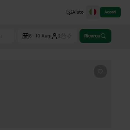
Aiuto
Accedi
Norvegia
8 - 10 Aug
·
2
Ricerca
Portogallo
Danimarca
Croazia
Mostra tutto...
Preferito