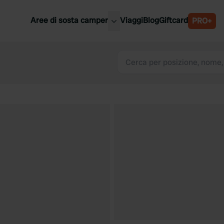
Aree di sosta camper
Viaggi
Blog
Giftcard
PRO+
ori aree di sosta camper
Belgio
Slovenia
a
Austria
a
Svezia
nia
Svizzera
Bassi