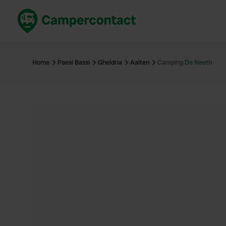
Prenota ora
Migli
Italia
Italia
Home
Paesi Bassi
Gheldria
Aalten
Camping De Neeth
Spagna
Spagn
Francia
Franci
Germania
Germa
Prenotazione sicura (EN)
Paesi 
Mostra tutto...