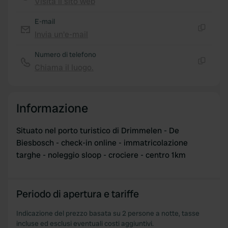
Visita il sito web
Copia
may combine it with other information that you’ve
E-mail
provided to them or that they’ve collected from your use
Invia un'e-mail
of their services.
Copia
Numero di telefono
Chiama il luogo.
Copia
Informazione
Situato nel porto turistico di Drimmelen - De
Biesbosch - check-in online - immatricolazione
targhe - noleggio sloop - crociere - centro 1km
Periodo di apertura e tariffe
Indicazione del prezzo basata su 2 persone a notte, tasse
incluse ed esclusi eventuali costi aggiuntivi.