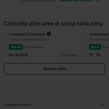
È cambiato qualcosa?
Segnala una modifica
Controlla altre aree di sosta nella zona
Prenota ora
Landgoed Clootwijck
Prenota ora
Jachthaven
Preferito
13,2 km
•
Almkerk, Paesi Bassi
3,7 km
•
Raamsd
4.48
96 recensioni
3.4
77 re
15 - 25
Da 20,00 €
Promosso
Mostra tutto
Campercontact