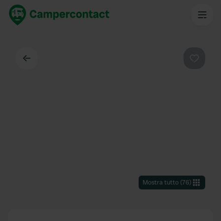
Indietro
Preferi
Mostra tutto
(
76
)