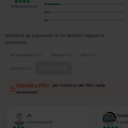
3
338 recensioni
2
1
Seleziona gli argomenti di cui desideri leggere le
recensioni:
Servizi igienici
(137)
Marina
(112)
Cibo
(76)
Mostra di più
Ciclismo
(56)
Upgrade a PRO+
per l'utilizzo dei filtri nelle
recensioni
Jh
Tante
2 settimane fa
2 sett