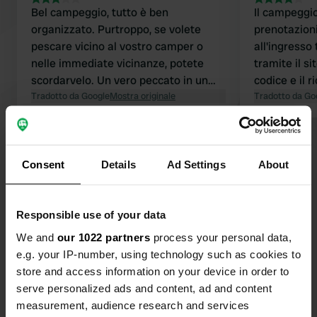
Bel campeggio, tutto è ben
Il campeggio
organizzato. Purtroppo, se volete
prenotazioni
pescare vicino al vostro camper o
all'ingresso
nelle immediate vicinanze, potete
tramite il s
scordarvelo. Un vero peccato in un
codice e il 
contesto del genere.
Tradotto da Google
Mostra originale
potrete sceg
Tradotto da Go
momento del
Arrivate e si
Visualizza tutte le 338 recensioni
igienici sono
Contrariame
Consent
Details
Ad Settings
About
altre recens
Sei stato qui?
segnale Wi-
Responsible use of your data
intorno al c
avrebbe bis
We and
our 1022 partners
process your personal data,
Ci sono alcu
e.g. your IP-number, using technology such as cookies to
erbacce. Alc
store and access information on your device in order to
ristorazion
serve personalized ads and content, ad and content
Contatto
vero peccato
measurement, audience research and services