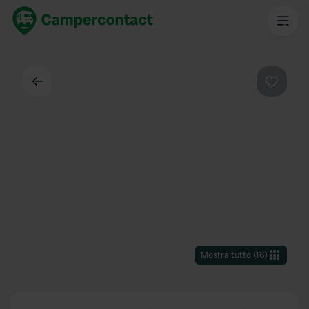
Indietro
Preferi
Mostra tutto
(
16
)