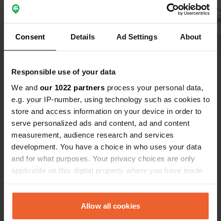
fresco la sera, subito dopo la
Akersloot e 
mungitura. Se il "muggito" e/o il
Tradotto da Go
funzionamento occasionale del
Tradotto da Google
Mostra originale
Consent
Details
Ad Settings
About
trattore ti danno fastidio, dovresti
parcheggiare il tuo camper nel
Visualizza tutte le 16 recensioni
parcheggio del supermercato più
Responsible use of your data
vicino. Ci siamo trovati benissimo qui.
We and
our 1022 partners
process your personal data,
Sei stato qui?
e.g. your IP-number, using technology such as cookies to
store and access information on your device in order to
serve personalized ads and content, ad and content
measurement, audience research and services
development. You have a choice in who uses your data
and for what purposes. Your privacy choices are only
Contatto
applicable on this digital property where you have made
your choices. You can change or withdraw your consent
any time from the Cookie Declaration or by clicking on
Posizione
the Privacy trigger icon.
Allow all cookies
Provincialeweg 1
Copia
1902 LA, Castricum, Paesi Bassi