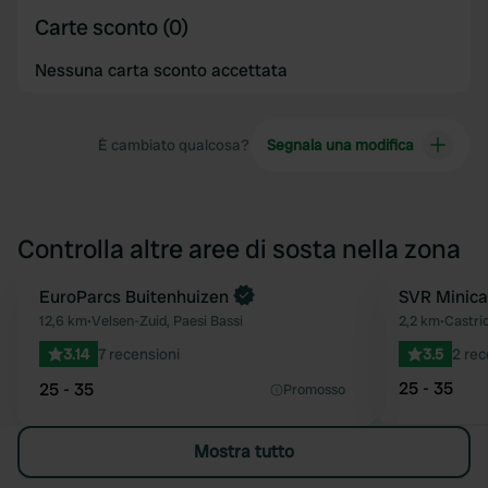
Carte sconto (0)
Nessuna carta sconto accettata
È cambiato qualcosa?
Segnala una modifica
Controlla altre aree di sosta nella zona
Prenota ora
EuroParcs Buitenhuizen
SVR Minica
Preferito
12,6 km
•
Velsen-Zuid, Paesi Bassi
2,2 km
•
Castri
3.14
7 recensioni
3.5
2 rec
25 - 35
25 - 35
Promosso
Mostra tutto