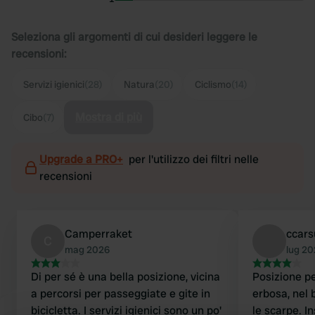
Seleziona gli argomenti di cui desideri leggere le
recensioni:
Servizi igienici
(28)
Natura
(20)
Ciclismo
(14)
Mostra di più
Cibo
(7)
Upgrade a PRO+
per l'utilizzo dei filtri nelle
recensioni
Camperraket
ccars
C
mag 2026
lug 2
Di per sé è una bella posizione, vicina
Posizione pe
a percorsi per passeggiate e gite in
erbosa, nel 
bicicletta. I servizi igienici sono un po'
le scarpe. I