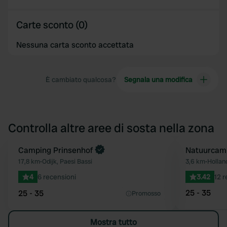
Carte sconto (0)
Nessuna carta sconto accettata
È cambiato qualcosa?
Segnala una modifica
Controlla altre aree di sosta nella zona
Prenota ora
Camping Prinsenhof
Natuurcam
Preferito
17,8 km
•
Odijk, Paesi Bassi
3,6 km
•
Hollan
4
6 recensioni
3.42
12 r
25 - 35
25 - 35
Promosso
Mostra tutto