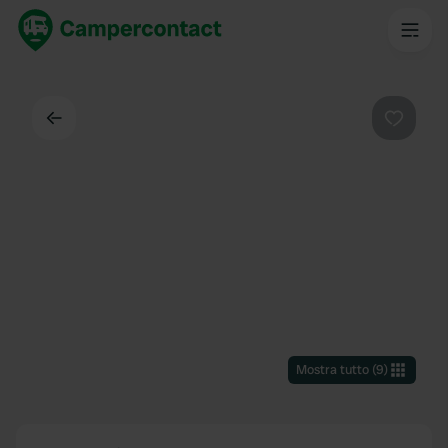
Indietro
Preferi
Mostra tutto
(
9
)