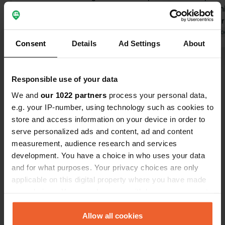
datati. E la corrente elettrica a 4A è
Servizi igie
completamente obsoleta.
Svuotare e r
Tradotto da Google
Mostra originale
complicato. 
Tradotto da Go
Consent
Details
Ad Settings
About
aiutare. Lo 
ha un diamet
Visualizza tutte le 41 recensioni
lungo 2 m da
Responsible use of your data
scarico. Bis
lunghezza sp
We and
our 1022 partners
process your personal data,
Sei stato qui?
pazienti.
e.g. your IP-number, using technology such as cookies to
store and access information on your device in order to
serve personalized ads and content, ad and content
measurement, audience research and services
development. You have a choice in who uses your data
and for what purposes. Your privacy choices are only
Contatto
applicable on this digital property where you have made
your choices. You can change or withdraw your consent
Posizione
any time from the Cookie Declaration or by clicking on
Noodweg 50
Copia
the Privacy trigger icon.
Allow all cookies
1213 PZ, Hilversum, Paesi Bassi