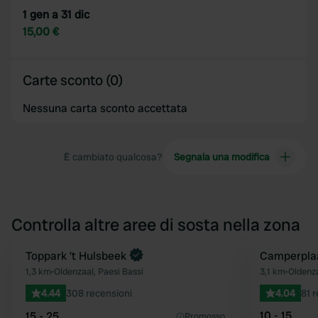
1 gen a 31 dic
15,00 €
Carte sconto (0)
Nessuna carta sconto accettata
È cambiato qualcosa?
Segnala una modifica
Controlla altre aree di sosta nella zona
Prenota ora
Toppark ’t Hulsbeek
Camperplaa
Preferito
1,3 km
•
Oldenzaal, Paesi Bassi
3,1 km
•
Oldenza
4.44
308 recensioni
4.04
81 
10 - 15
15 - 25
Promosso