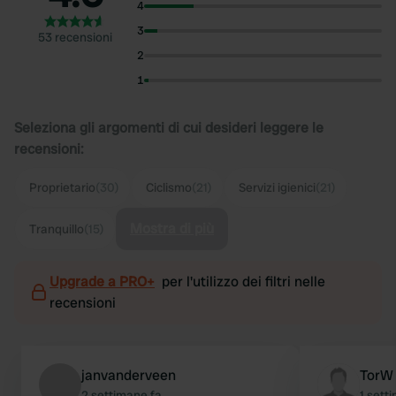
4
3
53 recensioni
2
1
Seleziona gli argomenti di cui desideri leggere le
recensioni:
Proprietario
(30)
Ciclismo
(21)
Servizi igienici
(21)
Mostra di più
Tranquillo
(15)
Upgrade a PRO+
per l'utilizzo dei filtri nelle
recensioni
janvanderveen
TorW
2 settimane fa
1 sett