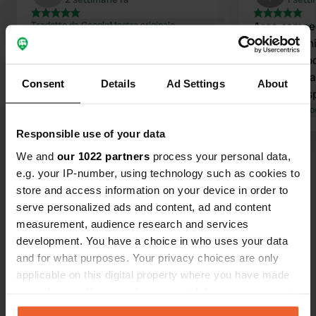
Tradotto da Google
Mostra originale
Area campeg
servizi igieni
cordiale e 
passeggiata 
Consent
Details
Ad Settings
About
base per esp
Hengelo e Ol
Tradotto da Go
Responsible use of your data
We and
our 1022 partners
process your personal data,
Visualizza tutte le 53 recensioni
e.g. your IP-number, using technology such as cookies to
store and access information on your device in order to
Sei stato qui?
serve personalized ads and content, ad and content
measurement, audience research and services
development. You have a choice in who uses your data
and for what purposes. Your privacy choices are only
applicable on this digital property where you have made
your choices. You can change or withdraw your consent
Contatto
any time from the Cookie Declaration or by clicking on