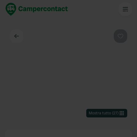
Indietro
Preferi
Mostra tutto
(
27
)