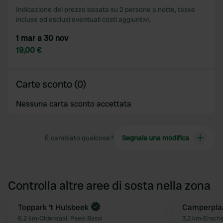
Indicazione del prezzo basata su 2 persone a notte, tasse
incluse ed esclusi eventuali costi aggiuntivi.
1 mar a 30 nov
19,00 €
Carte sconto (0)
Nessuna carta sconto accettata
È cambiato qualcosa?
Segnala una modifica
Controlla altre aree di sosta nella zona
Prenota ora
Toppark ’t Hulsbeek
Camperpla
Preferito
6,2 km
•
Oldenzaal, Paesi Bassi
3,2 km
•
Ensche