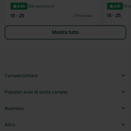
4.44
306 recensioni
4.61
79 r
15 - 25
15 - 25
Promosso
Mostra tutto
Campercontact
Popolari aree di sosta camper
Business
Altro