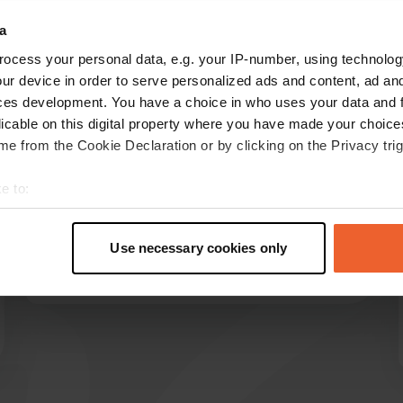
a
ensioni:
ocess your personal data, e.g. your IP-number, using technolog
ur device in order to serve personalized ads and content, ad a
Mostra di più
Igiene
(20)
ces development. You have a choice in who uses your data and 
licable on this digital property where you have made your choic
e from the Cookie Declaration or by clicking on the Privacy trig
censioni
e to:
t your geographical location which can be accurate to within sev
laicamp53
l
tively scanning it for specific characteristics (fingerprinting)
2 settimane fa
Use necessary cookies only
 personal data is processed and set your preferences in the
det
Tradotto da Google
Mostra originale
e content and ads, to provide social media features and to analy
 our site with our social media, advertising and analytics partn
 provided to them or that they’ve collected from your use of their