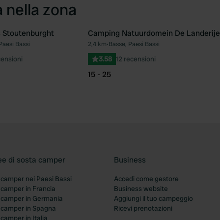
a nella zona
 Stoutenburght
Camping Natuurdomein De Landerije
Paesi Bassi
2,4 km
•
Basse, Paesi Bassi
Preferito
Pre
ensioni
3.58
12 recensioni
15 - 25
ee di sosta camper
Business
 camper nei Paesi Bassi
Accedi come gestore
 camper in Francia
Business website
a camper in Germania
Aggiungi il tuo campeggio
a camper in Spagna
Ricevi prenotazioni
 camper in Italia