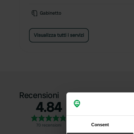
Gabinetto
Visualizza tutti i servizi
Recensioni
4.84
5
4
3
Consent
70 recensioni
2