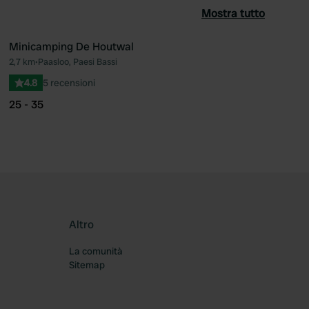
Mostra tutto
Minicamping De Houtwal
2,7 km
•
Paasloo, Paesi Bassi
ferito
Preferito
4.8
5 recensioni
25 - 35
Altro
La comunità
Sitemap