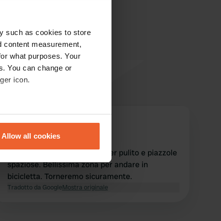
y such as cookies to store
nd content measurement,
for what purposes. Your
es. You can change or
ger icon.
eral meters
54fbh
5
2 settimane fa
Allow all cookies
ails section
.
Ottimo campeggio, tutto super pulito e piazzole
spaziose. Bellissima zona per andare in
se our traffic. We also share
bicicletta. Torneremo sicuramente.
ers who may combine it with
Tradotto da Google
Mostra originale
 services.