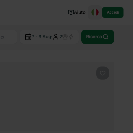
Aiuto
Accedi
Norvegia
7 - 9 Aug
·
2
Ricerca
Portogallo
Danimarca
Croazia
Mostra tutto...
Preferito