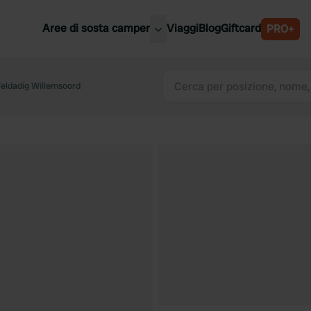
Aree di sosta camper
Viaggi
Blog
Giftcard
PRO+
ori aree di sosta camper
Belgio
eldadig Willemsoord
Slovenia
a
Austria
a
Svezia
nia
Svizzera
Bassi