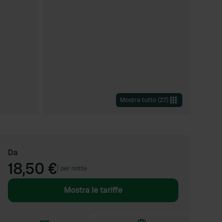
Mostra tutto
(
27
)
Da
18,50 €
/
per notte
Mostra le tariffe