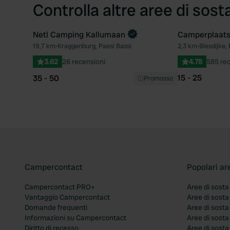
Controlla altre aree di sost
Netl Camping Kallumaan
Camperplaats
Prenota ora
19,7 km
•
Kraggenburg, Paesi Bassi
2,3 km
•
Blesdijke, 
Preferito
3.62
26 recensioni
4.78
585 rec
15 - 25
35 - 50
Promosso
Campercontact
Popolari ar
Campercontact PRO+
Aree di sosta
Vantaggio Campercontact
Aree di sosta
Domande frequenti
Aree di sost
Informazioni su Campercontact
Aree di sost
Diritto di recesso
Aree di sosta