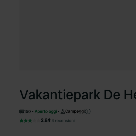
Vakantiepark De H
Campeggi
150
Aperto oggi
2.84
14 recensioni