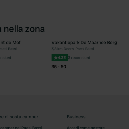
a nella zona
nt de Mof
Vakantiepark De Maarnse Berg
aesi Bassi
3,8 km
•
Doorn, Paesi Bassi
Preferito
Pre
nsioni
4.33
3 recensioni
35 - 50
ee di sosta camper
Business
 camper nei Paesi Bassi
Accedi come gestore