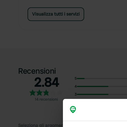
Visualizza tutti i servizi
Recensioni
2.84
5
4
3
14 recensioni
2
1
Seleziona gli argomenti di cui desideri leggere le rec