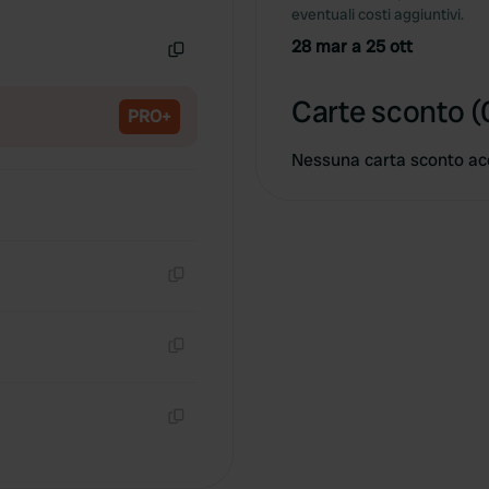
Copia
eventuali costi aggiuntivi.
28 mar a 25 ott
Copia
Carte sconto (
PRO+
Nessuna carta sconto ac
Copia
Copia
Copia