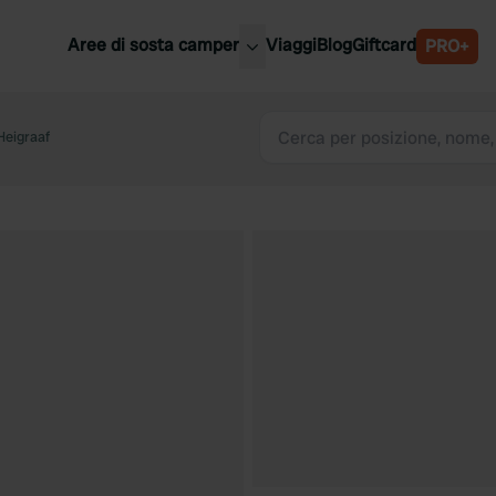
Aree di sosta camper
Viaggi
Blog
Giftcard
PRO+
ori aree di sosta camper
Belgio
Heigraaf
Slovenia
a
Austria
a
Svezia
nia
Svizzera
Bassi