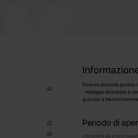
dell'Henschotermeer. Questa area ricreativa è
anche loro... In breve, i soldi compensano molto.
Informazion
Diverse piazzole presso il
- noleggio biciclette e ca
Copia
gratuito a Henschotermee
Periodo di aper
Copia
Indicazione del prezzo basata