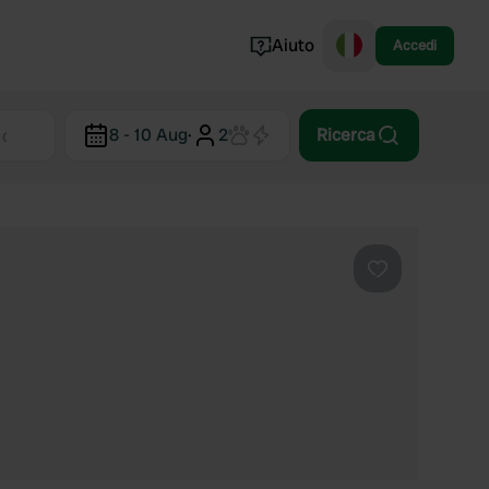
Aiuto
Accedi
Norvegia
8 - 10 Aug
·
2
Ricerca
Portogallo
Danimarca
Croazia
Mostra tutto...
Preferito