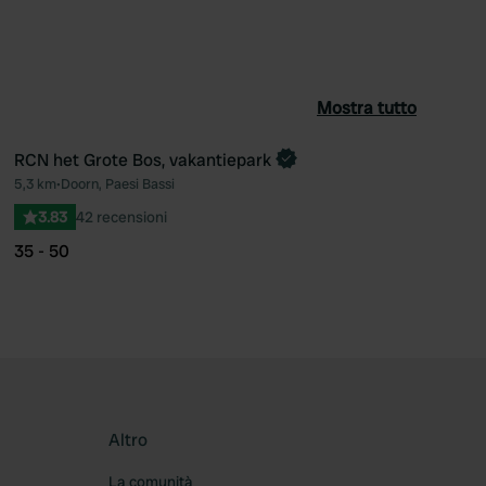
Mostra tutto
RCN het Grote Bos, vakantiepark
Prenota ora
5,3 km
•
Doorn, Paesi Bassi
ferito
Preferito
3.83
42 recensioni
35 - 50
Altro
La comunità