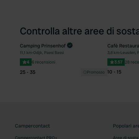
Controlla altre aree di sost
Camping Prinsenhof
Café Restaura
Prenota ora
11,1 km
•
Odijk, Paesi Bassi
3,8 km
•
Leusden, P
Preferito
4
6 recensioni
3.57
28 rece
10 - 15
25 - 35
Promosso
Campercontact
Popolari ar
Campercontact PRO+
Aree di sosta