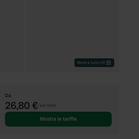
Mostra tutto
(
5
)
Da
26,80 €
/
per notte
Mostra le tariffe