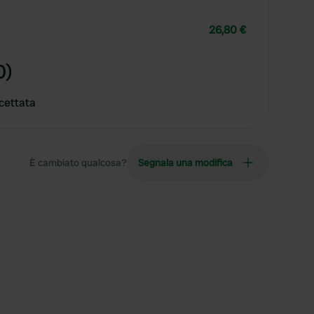
26,80 €
0)
cettata
È cambiato qualcosa?
Segnala una modifica