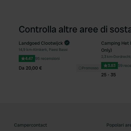
Controlla altre aree di sost
Landgoed Clootwijck
Camping Het L
Prenota ora
14,9 km
•
Almkerk, Paesi Bassi
Only)
Preferito
2,3 km
•
Dordrecht,
4.47
95 recensioni
3.83
59 rece
Da 20,00 €
Promosso
25 - 35
Campercontact
Popolari ar