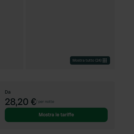
Mostra tutto
(
24
)
Da
28,20 €
/
per notte
Mostra le tariffe