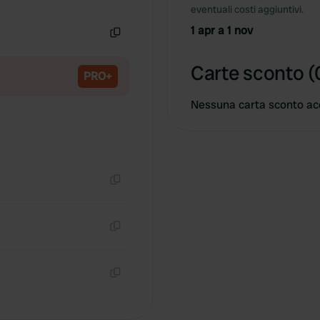
Copia
eventuali costi aggiuntivi.
1 apr a 1 nov
Copia
Carte sconto (
PRO+
Nessuna carta sconto ac
Copia
Copia
Copia