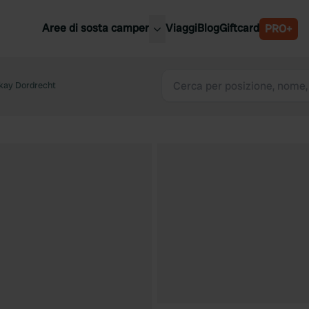
Aree di sosta camper
Viaggi
Blog
Giftcard
PRO+
ori aree di sosta camper
Belgio
kay Dordrecht
Slovenia
a
Austria
a
Svezia
nia
Svizzera
Bassi