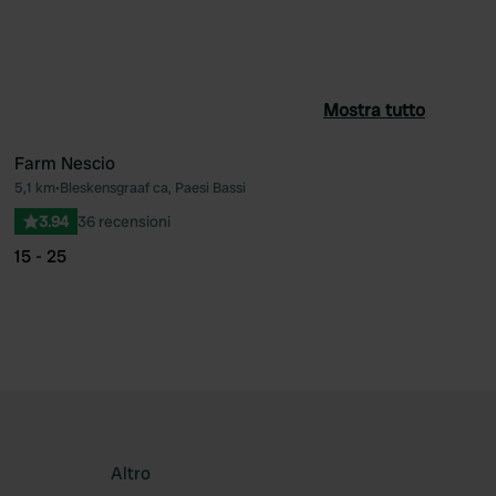
Mostra tutto
Farm Nescio
5,1 km
•
Bleskensgraaf ca, Paesi Bassi
ferito
Preferito
3.94
36 recensioni
15 - 25
Altro