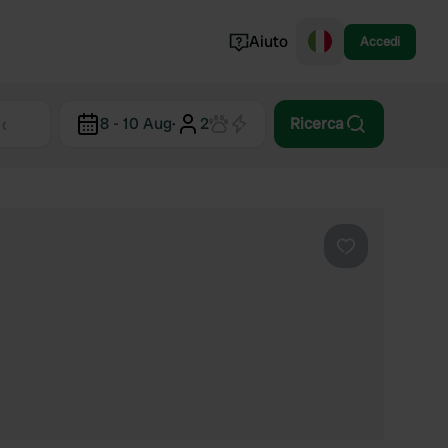
Aiuto
Accedi
Norvegia
8 - 10 Aug
·
2
Ricerca
Portogallo
Danimarca
Croazia
Mostra tutto...
Preferito