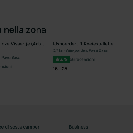
a nella zona
oze Vissertje (Adult
IJsboerderij 't Koeiestalletje
3,7 km
•
Wijngaarden, Paesi Bassi
Preferito
Pre
 Paesi Bassi
3.79
56 recensioni
nsioni
15 - 25
ee di sosta camper
Business