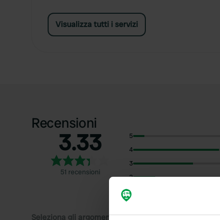
Visualizza tutti i servizi
Recensioni
3.33
5
4
3
51 recensioni
2
1
Seleziona gli argomenti di cui desideri leggere le rec