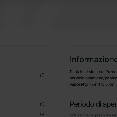
pochi giorni liberi e senza bambini! peccato!
sono abbastanza carini!!!
Informazion
Posizione vicino al Parco
servizio colazione/panino
Copia
vaporetto - centro 5 km
Periodo di aper
Copia
Indicazione del prezzo basata