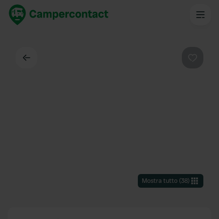
Indietro
Preferi
Mostra tutto
(
38
)