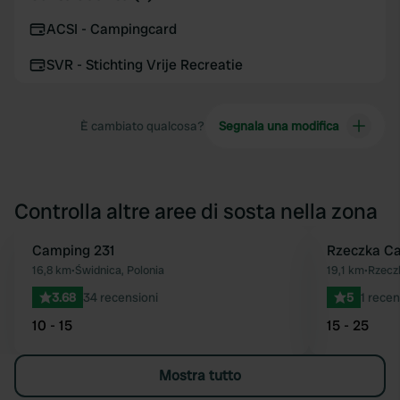
ACSI - Campingcard
SVR - Stichting Vrije Recreatie
È cambiato qualcosa?
Segnala una modifica
Controlla altre aree di sosta nella zona
Camping 231
Rzeczka C
Preferito
16,8 km
•
Świdnica, Polonia
19,1 km
•
Rzeczk
3.68
34 recensioni
5
1 recen
10 - 15
15 - 25
Mostra tutto