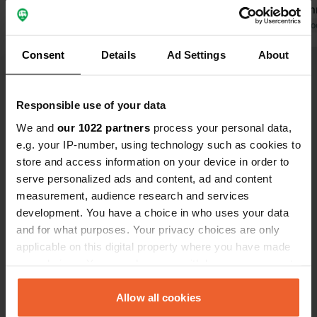
Purtroppo, non c'è un sistema di
Ci tornerem
smaltimento delle acque grigie e lo
Tradotto da Go
scarico del WC è estremamente
Consent
Details
Ad Settings
About
disgustoso. Ma per due notti non è un
Tradotto da Google
Mostra originale
problema; in Polonia, si possono
trovare WC portatili praticamente a
Responsible use of your data
Visualizza tutte le 52 recensioni
ogni stazione di servizio, per svuotarli
We and
e riempirli, il che è fantastico!
our 1022 partners
process your personal data,
e.g. your IP-number, using technology such as cookies to
Sei stato qui?
store and access information on your device in order to
serve personalized ads and content, ad and content
measurement, audience research and services
development. You have a choice in who uses your data
and for what purposes. Your privacy choices are only
applicable on this digital property where you have made
Contatto
your choices. You can change or withdraw your consent
any time from the Cookie Declaration or by clicking on
Posizione
the Privacy trigger icon.
Allow all cookies
Wrocławska 12
Copia