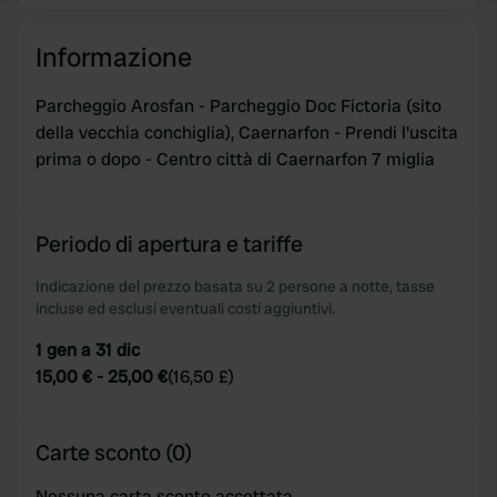
We use cookies to personalise content and ads, to
Informazione
provide social media features and to analyse our traffic.
We also share information about your use of our site with
Parcheggio Arosfan - Parcheggio Doc Fictoria (sito
our social media, advertising and analytics partners who
della vecchia conchiglia), Caernarfon - Prendi l'uscita
may combine it with other information that you’ve
prima o dopo - Centro città di Caernarfon 7 miglia
provided to them or that they’ve collected from your use
of their services.
Periodo di apertura e tariffe
Indicazione del prezzo basata su 2 persone a notte, tasse
incluse ed esclusi eventuali costi aggiuntivi.
1 gen a 31 dic
15,00 €
-
25,00 €
(
16,50 £
)
Carte sconto (0)
Nessuna carta sconto accettata