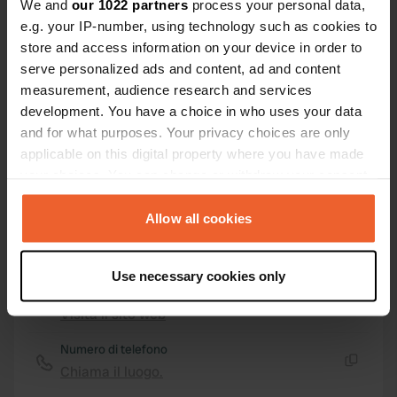
We and
our 1022 partners
process your personal data,
Coordinate
e.g. your IP-number, using technology such as cookies to
53° 8' 41" N 4° 16' 24" W
store and access information on your device in order to
Copia
53.14482521 -4.27327504
serve personalized ads and content, ad and content
Copia
measurement, audience research and services
Codice sito
development. You have a choice in who uses your data
161445
and for what purposes. Your privacy choices are only
Copia
applicable on this digital property where you have made
PRO+
Upgrade a
PRO+
your choices. You can change or withdraw your consent
per tutti i dettagli di contatto
any time from the Cookie Declaration or by clicking on
the Privacy trigger icon.
Allow all cookies
Mappa
Mostra sulla mappa
If you allow, we would also like to:
Use necessary cookies only
Collect information about your geographical location
Sito web
which can be accurate to within several meters
Visita il sito web
Copia
Identify your device by actively scanning it for
specific characteristics (fingerprinting)
Numero di telefono
Chiama il luogo.
Find out more about how your personal data is processed
Copia
and set your preferences in the
details section
.