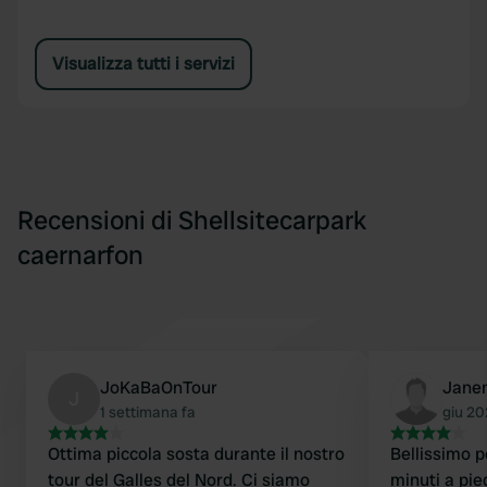
Visualizza tutti i servizi
Recensioni di Shellsitecarpark
caernarfon
JoKaBaOnTour
Janen
J
1 settimana fa
giu 2
Ottima piccola sosta durante il nostro
Bellissimo p
tour del Galles del Nord. Ci siamo
minuti a pied