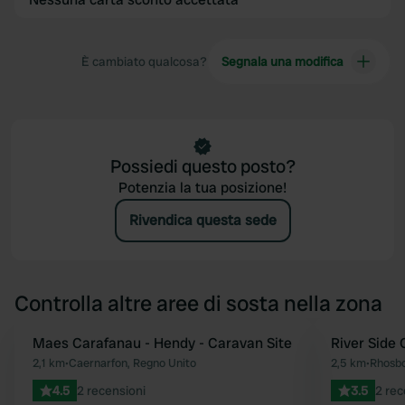
È cambiato qualcosa?
Segnala una modifica
Possiedi questo posto?
Potenzia la tua posizione!
Rivendica questa sede
Controlla altre aree di sosta nella zona
Maes Carafanau - Hendy - Caravan Site
River Side
Preferito
2,1 km
•
Caernarfon, Regno Unito
2,5 km
•
Rhosbo
4.5
2 recensioni
3.5
2 rec