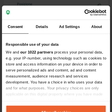
Posizione
Church Terrace 6
Copia
CA7 8DR, Sebergham, Regno Unito
Coordinate
Consent
Details
Ad Settings
About
54° 44' 59" N 3° 2' 54" W
Copia
54.74986 -3.0484
Responsible use of your data
Copia
We and
our 1022 partners
process your personal data,
Codice sito
e.g. your IP-number, using technology such as cookies to
111848
Copia
store and access information on your device in order to
PRO+
Upgrade a
serve personalized ads and content, ad and content
PRO+
per tutti i dettagli di contatto
measurement, audience research and services
development. You have a choice in who uses your data
and for what purposes. Your privacy choices are only
Mappa
applicable on this digital property where you have made
Mostra sulla mappa
your choices. You can change or withdraw your consent
Sito web
any time from the Cookie Declaration or by clicking on
Visita il sito web