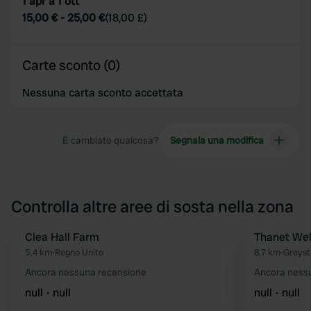
1 apr a 1 ott
15,00 €
-
25,00 €
(
18,00 £
)
Carte sconto (0)
Nessuna carta sconto accettata
È cambiato qualcosa?
Segnala una modifica
Controlla altre aree di sosta nella zona
Clea Hall Farm
Thanet Wel
Preferito
5,4 km
•
Regno Unito
8,7 km
•
Greyst
Ancora nessuna recensione
Ancora ness
null - null
null - null