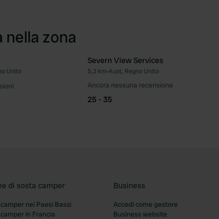
a nella zona
Severn View Services
no Unito
5,2 km
•
Aust, Regno Unito
Preferito
Pre
Ancora nessuna recensione
sioni
25 - 35
ee di sosta camper
Business
 camper nei Paesi Bassi
Accedi come gestore
 camper in Francia
Business website