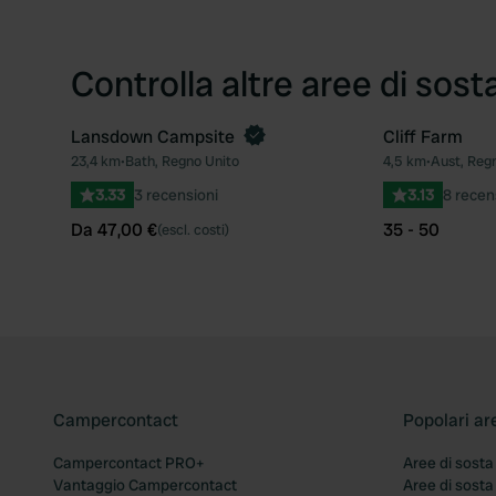
Controlla altre aree di sost
Lansdown Campsite
Cliff Farm
Prenota ora
23,4 km
•
Bath, Regno Unito
4,5 km
•
Aust, Reg
Preferito
3.33
3 recensioni
3.13
8 recen
Da 47,00 €
35 - 50
(escl. costi)
Campercontact
Popolari ar
Campercontact PRO+
Aree di sosta
Vantaggio Campercontact
Aree di sosta