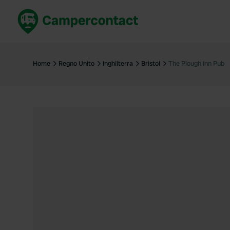
Prenota ora
Migli
Italia
Italia
Home
Regno Unito
Inghilterra
Bristol
The Plough Inn Pub
Spagna
Spagn
Francia
Franci
Germania
Germa
Prenotazione sicura (EN)
Paesi 
Mostra tutto...