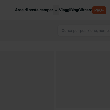
Aree di sosta camper
Viaggi
Blog
Giftcard
PRO+
ori aree di sosta camper
Belgio
Slovenia
a
Austria
a
Svezia
nia
Svizzera
Bassi