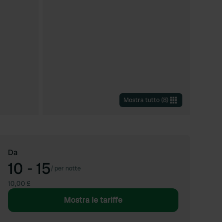
Mostra tutto
(
8
)
Da
10 - 15
/
per notte
10,00 £
Mostra le tariffe