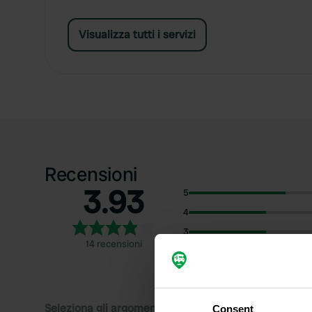
Visualizza tutti i servizi
Recensioni
3.93
5
4
3
14 recensioni
2
1
Seleziona gli argomenti di cui desideri leggere le rec
Consent