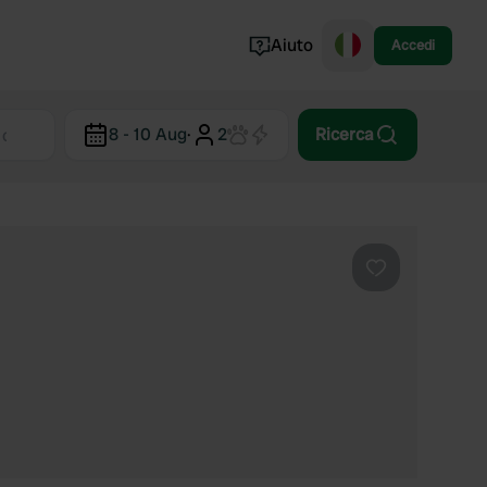
Aiuto
Accedi
Norvegia
8 - 10 Aug
·
2
Ricerca
Portogallo
Danimarca
Croazia
Mostra tutto...
Preferito