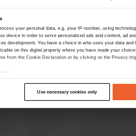
Mostra di più
o
(3)
a
ocess your personal data, e.g. your IP-number, using technolog
censioni
ur device in order to serve personalized ads and content, ad a
ces development. You have a choice in who uses your data and 
licable on this digital property where you have made your choic
NannaLou
N
e from the Cookie Declaration or by clicking on the Privacy trig
ago 2024
e to:
Ottima accoglienza, ottimo pub e buon cibo
fatto in casa. Un piccolo gioiello nascosto. £ 10 a
t your geographical location which can be accurate to within sev
notte.
tively scanning it for specific characteristics (fingerprinting)
Use necessary cookies only
Tradotto da Google
Mostra originale
 personal data is processed and set your preferences in the
det
e content and ads, to provide social media features and to analy
 our site with our social media, advertising and analytics partn
 provided to them or that they’ve collected from your use of their