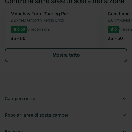
Controlla altre aree di sosta nella zona
Menehay Farm Touring Park
Coastland
Preferito
2,2 km
•
Maenporth, Regno Unito
6,6 km
•
Mylor 
3.69
8 recensioni
3
1 recen
35 - 50
35 - 50
Mostra tutto
Campercontact
Popolari aree di sosta camper
Business