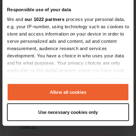
escursionist
Costiero. Un
Responsible use of your data
soggiornare
We and
our 1022 partners
process your personal data,
Abbiamo pag
e.g. your IP-number, using technology such as cookies to
notti (tutto 
store and access information on your device in order to
serve personalized ads and content, ad and content
Contatto
measurement, audience research and services
development. You have a choice in who uses your data
Posizione
and for what purposes. Your privacy choices are only
Maenporth Road
Copia
applicable on this digital property where you have made
TR11, Falmouth, Regno Unito
your choices. You can change or withdraw your consent
any time from the Cookie Declaration or by clicking on
Coordinate
the Privacy trigger icon.
Allow all cookies
50° 7' 28" N 5° 5' 37" W
Copia
50.1244988 -5.0937483
If you allow, we would also like to:
Copia
Use necessary cookies only
Collect information about your geographical location
Codice sito
which can be accurate to within several meters
158032
Copia
Identify your device by actively scanning it for