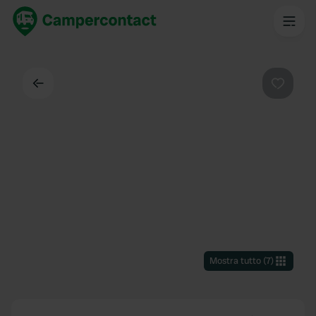
Indietro
Preferi
Mostra tutto
(
7
)