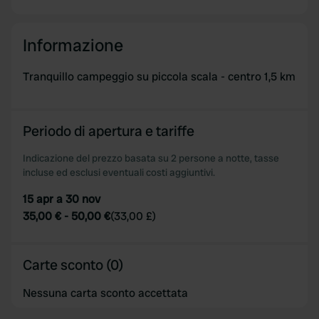
our social media, advertising and analytics partners who
may combine it with other information that you’ve
Informazione
provided to them or that they’ve collected from your use
of their services.
Tranquillo campeggio su piccola scala - centro 1,5 km
Periodo di apertura e tariffe
Indicazione del prezzo basata su 2 persone a notte, tasse
incluse ed esclusi eventuali costi aggiuntivi.
15 apr a 30 nov
35,00 €
-
50,00 €
(
33,00 £
)
Carte sconto (0)
Nessuna carta sconto accettata