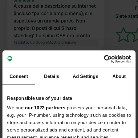
A causa della descrizione su Internet
(incluso "parco" e ampio menu), ci si
Siete stati
aspettava un grande parco. Non
proprio: 8 posti di cui 3 'hard
standing'. La spina CEE era pronta.
Benvenuto cordiale. Attento alla
Tradotto da Google
Mostra originale
raccolta differenziata e all'ambiente
(niente liquido blu per WC chimico;
verde disponibile su richiesta). 3 (!!)
stanze con wc, lavabo, doccia.
Consent
Details
Ad Settings
About
Estremamente pulito. Ambiente
rurale (ciclabile e pedonale).
Contatto
Shrewsbury merita una visita. £ 33 al
Responsible use of your data
giorno
Posizione
We and
our 1022 partners
process your personal data,
SY13 2PT, Whixall, Regno Unito
Copia
e.g. your IP-number, using technology such as cookies to
store and access information on your device in order to
Coordinate
serve personalized ads and content, ad and content
52° 53' 38" N 2° 44' 5" W
measurement, audience research and services