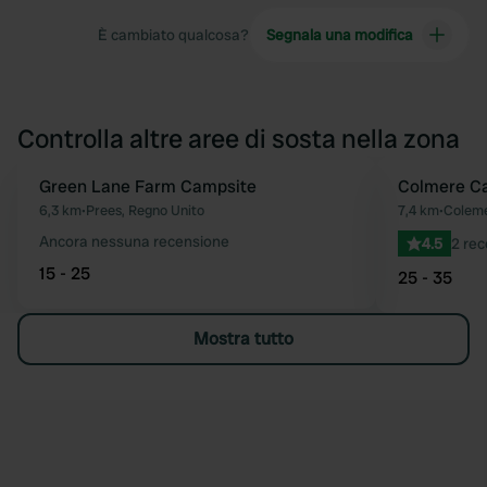
È cambiato qualcosa?
Segnala una modifica
Controlla altre aree di sosta nella zona
Green Lane Farm Campsite
Colmere Ca
Preferito
6,3 km
•
Prees, Regno Unito
7,4 km
•
Coleme
Ancora nessuna recensione
4.5
2 rec
15 - 25
25 - 35
Mostra tutto