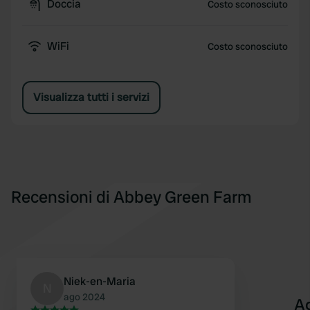
Doccia
Costo sconosciuto
WiFi
Costo sconosciuto
Visualizza tutti i servizi
Recensioni di Abbey Green Farm
Niek-en-Maria
N
ago 2024
A