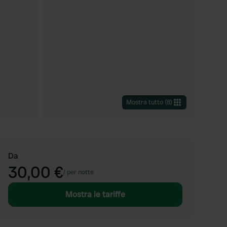
Mostra tutto
(
8
)
Da
30,00 €
/
per notte
Mostra le tariffe