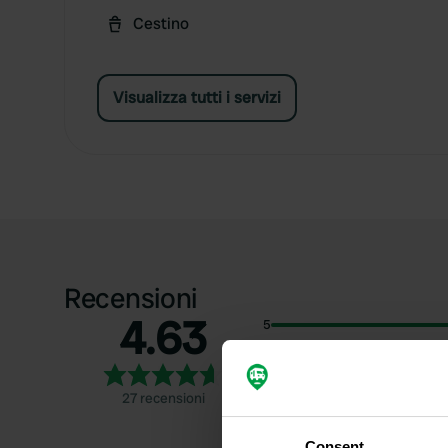
Cestino
Visualizza tutti i servizi
Recensioni
4.63
5
4
3
27 recensioni
2
1
Consent