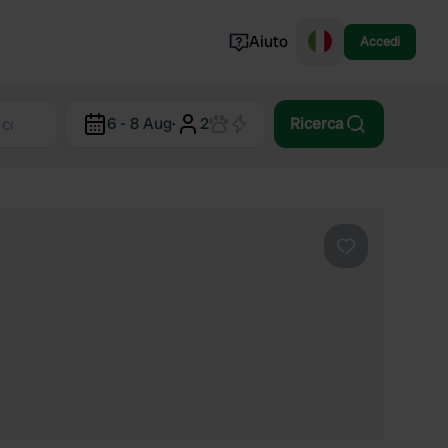
Aiuto
Accedi
Norvegia
6 - 8 Aug
·
2
Ricerca
Portogallo
Danimarca
Croazia
Mostra tutto...
Preferito