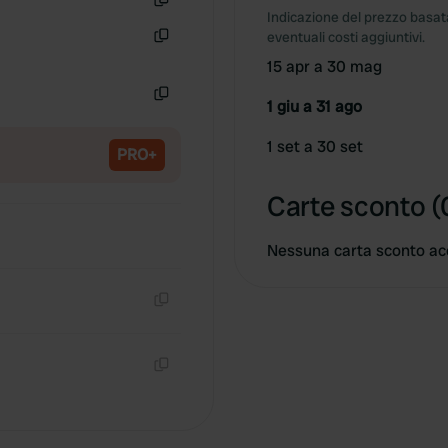
Indicazione del prezzo basata
Copia
eventuali costi aggiuntivi.
Copia
15 apr a 30 mag
1 giu a 31 ago
Copia
1 set a 30 set
PRO+
Carte sconto (
Nessuna carta sconto ac
Copia
Copia