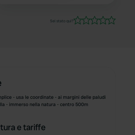
consigliato.
Sei stato qui?
e
ice - usa le coordinate - ai margini delle paludi
illa - immerso nella natura - centro 500m
tura e tariffe