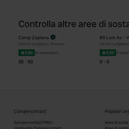
Controlla altre aree di sost
Camp Zaplana
BS Lom Ac - 
Prenota ora
14,9 km
•
Longatico, Slovenia
9,6 km
•
Longatico
Preferito
3.86
14 recensioni
3.33
3 recen
35 - 50
0 - 0
Campercontact
Popolari ar
Campercontact PRO+
Aree di sosta
Vantaggio Campercontact
Aree di sosta