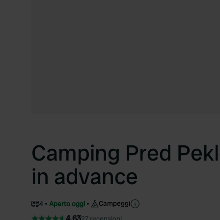
Camping Pred Peklo
in advance
Campeggi
4
Aperto oggi
4.63
27 recensioni