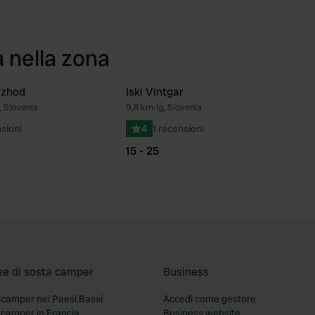
a nella zona
Vzhod
Iski Vintgar
, Slovenia
9,8 km
•
Ig, Slovenia
Preferito
Pre
sioni
4
1 recensioni
15 - 25
ee di sosta camper
Business
 camper nei Paesi Bassi
Accedi come gestore
 camper in Francia
Business website