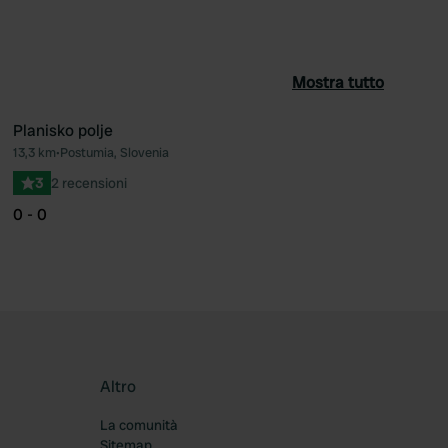
Mostra tutto
Planisko polje
13,3 km
•
Postumia, Slovenia
ferito
Preferito
3
2 recensioni
0 - 0
Altro
La comunità
Sitemap