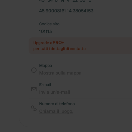
45° 54' 0" N 14° 22' 50" E
45.90008161 14.38054153
Codice sito
101113
PRO+
Upgrade a
per tutti i dettagli di contatto
Mappa
Mostra sulla mappa
E-mail
Invia un'e-mail
Numero di telefono
Chiama il luogo.