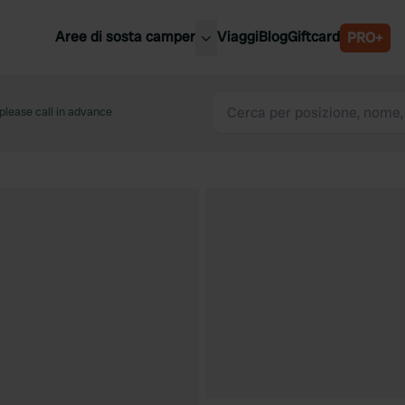
Aree di sosta camper
Viaggi
Blog
Giftcard
PRO+
ori aree di sosta camper
Belgio
lease call in advance
Slovenia
a
Austria
a
Svezia
nia
Svizzera
Bassi