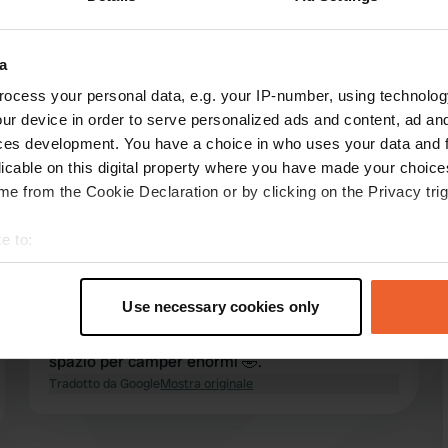
ensioni:
a
Mostra di più
Escursionismo
(7)
ocess your personal data, e.g. your IP-number, using technolog
ur device in order to serve personalized ads and content, ad a
ces development. You have a choice in who uses your data and 
censioni
licable on this digital property where you have made your choic
e from the Cookie Declaration or by clicking on the Privacy trig
K.T.
K
e to:
mag 2026
t your geographical location which can be accurate to within sev
Un piccolo campeggio (4 piazzole) in una
tively scanning it for specific characteristics (fingerprinting)
Use necessary cookies only
posizione incantevole. Ha tutto il necessario.
 personal data is processed and set your preferences in the
det
Proprietario fantastico. Per fortuna, non c'è
spazio per camper enormi 🤣.
e content and ads, to provide social media features and to analy
Tradotto da Google
Mostra originale
 our site with our social media, advertising and analytics partn
 provided to them or that they’ve collected from your use of their