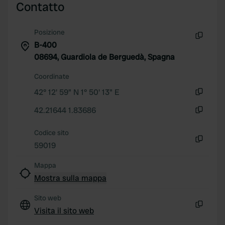
Contatto
We use cookies to personalise content and ads, to
provide social media features and to analyse our traffic.
Posizione
We also share information about your use of our site with
B-400
our social media, advertising and analytics partners who
Copia
08694, Guardiola de Berguedà, Spagna
may combine it with other information that you’ve
provided to them or that they’ve collected from your use
Coordinate
of their services.
42° 12' 59" N 1° 50' 13" E
Copia
42.21644 1.83686
Copia
Codice sito
59019
Copia
Mappa
Mostra sulla mappa
Sito web
Visita il sito web
Copia