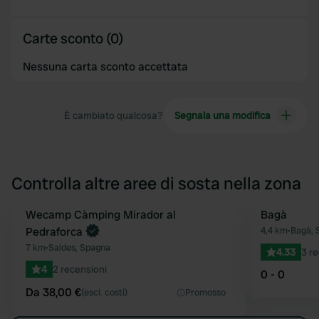
Carte sconto (0)
Nessuna carta sconto accettata
È cambiato qualcosa?
Segnala una modifica
Controlla altre aree di sosta nella zona
Prenota ora
Wecamp Càmping Mirador al
Bagà
Preferito
Pedraforca
4,4 km
•
Bagà, 
7 km
•
Saldes, Spagna
4.33
3 re
4
2 recensioni
0 - 0
Da 38,00 €
(escl. costi)
Promosso