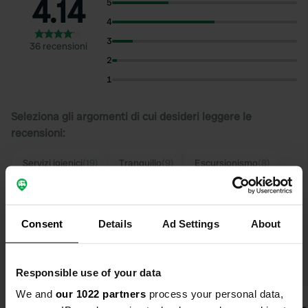
4.14
5
4
3
36 recensioni
2
1
Seleziona gli argomenti di cui desideri leggere le
recensioni:
Servizi igienici
(19)
Tranquillo
(9)
Escursionismo
(8)
Mostra di più
Cibo
(8)
Consent
Details
Ad Settings
About
Upgrade a PRO+
per l'utilizzo dei filtri nelle
recensioni
Responsible use of your data
We and
our 1022 partners
process your personal data,