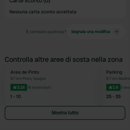
Carte sconto (0)
Nessuna carta sconto accettata
È cambiato qualcosa?
Segnala una modifica
Controlla altre aree di sosta nella zona
Area de Pinto
Parking
Preferito
8,7 km
•
Pinto, Spagna
9,7 km
•
Madrid
3.28
74 recensioni
2.6
5 rec
1 - 10
25 - 35
Mostra tutto