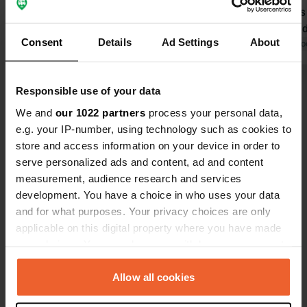
sotto tutti gli aspetti. Prezzo
sull'autobus
esorbitante a notte di 36 € incl. 7 €
questa era d
Consent
Details
Ad Settings
About
per l'elettricità. Una fregatura
Tradotto da Google
Mostra originale
Tradotto da Go
assoluta. Basta cercare altrove
perché questo è un sito terribile.
Visualizza tutte le 20 recensioni
Responsible use of your data
We and
our 1022 partners
process your personal data,
e.g. your IP-number, using technology such as cookies to
Sei stato qui?
store and access information on your device in order to
serve personalized ads and content, ad and content
measurement, audience research and services
development. You have a choice in who uses your data
and for what purposes. Your privacy choices are only
applicable on this digital property where you have made
Contatto
your choices. You can change or withdraw your consent
any time from the Cookie Declaration or by clicking on
Posizione
the Privacy trigger icon.
Allow all cookies
Calle Calidad 1
Copia
28906, Getafe, Spagna