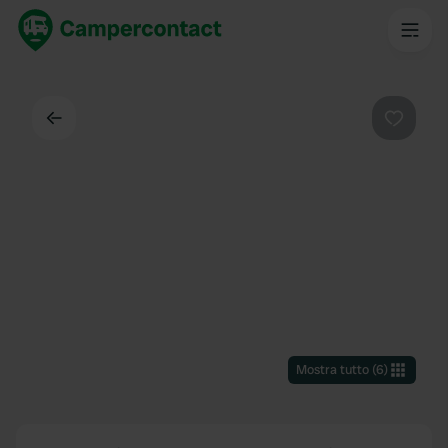
Indietro
Preferi
Mostra tutto
(
6
)