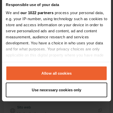
Responsible use of your data
Posizione
Plaça Poligono 7 87
Copia
We and
our 1022 partners
process your personal data,
46880, Bocairent, Spagna
e.g. your IP-number, using technology such as cookies to
store and access information on your device in order to
Coordinate
serve personalized ads and content, ad and content
38° 45' 55" N 0° 36' 7" W
measurement, audience research and services
Copia
development. You have a choice in who uses your data
38.76524 -0.60202
and for what purposes. Your privacy choices are only
Copia
applicable on this digital property where you have made
Codice sito
your choices. You can change or withdraw your consent
74522
Copia
any time from the Cookie Declaration or by clicking on
PRO+
Upgrade a
the Privacy trigger icon.
Allow all cookies
PRO+
per tutti i dettagli di contatto
If you allow, we would also like to:
Use necessary cookies only
Mappa
Collect information about your geographical location
Mostra sulla mappa
which can be accurate to within several meters
Identify your device by actively scanning it for
Sito web
specific characteristics (fingerprinting)