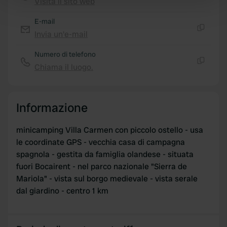
Visita il sito web
Copia
Find out more about how your personal data is processed
and set your preferences in the
details section
.
E-mail
Invia un'e-mail
Copia
We use cookies to personalise content and ads, to
Numero di telefono
provide social media features and to analyse our traffic.
Chiama il luogo.
We also share information about your use of our site with
Copia
our social media, advertising and analytics partners who
may combine it with other information that you’ve
Informazione
provided to them or that they’ve collected from your use
of their services.
minicamping Villa Carmen con piccolo ostello - usa
le coordinate GPS - vecchia casa di campagna
spagnola - gestita da famiglia olandese - situata
fuori Bocairent - nel parco nazionale "Sierra de
Mariola" - vista sul borgo medievale - vista serale
dal giardino - centro 1 km