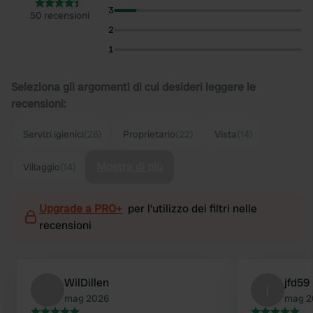
3
50 recensioni
2
1
Seleziona gli argomenti di cui desideri leggere le
recensioni:
Servizi igienici
(26)
Proprietario
(22)
Vista
(14)
Mostra di più
Villaggio
(14)
Upgrade a PRO+
per l'utilizzo dei filtri nelle
recensioni
WilDillen
jfd59
j
mag 2026
mag 2