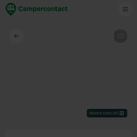
Indietro
Preferi
Mostra tutto
(
41
)