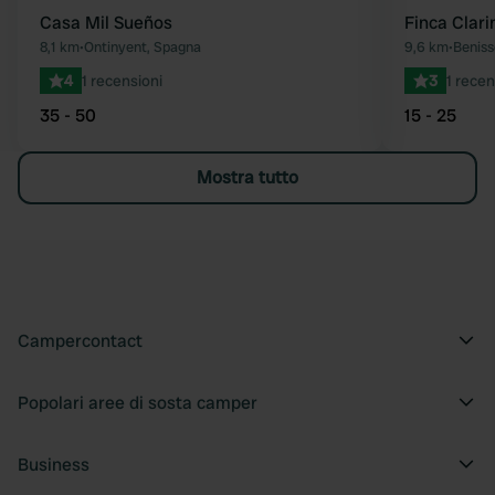
Casa Mil Sueños
Finca Clari
8,1 km
•
Ontinyent, Spagna
9,6 km
•
Beniss
4
1 recensioni
3
1 recen
35 - 50
15 - 25
Mostra tutto
Campercontact
Popolari aree di sosta camper
Business