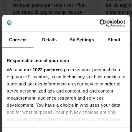
Un buon posto per smaltire i rifiuti,
Bel villaggi
con tanto di bagno, da qui le due
andare al pa
stelle. Per noi, però, non è un posto
L'area di ril
che invoglia a fermarci.
ordinata
Tradotto da Google
Mostra originale
Tradotto da Go
Consent
Details
Ad Settings
About
Visualizza tutte le 12 recensioni
Responsible use of your data
We and
our 1022 partners
process your personal data,
Sei stato qui?
e.g. your IP-number, using technology such as cookies to
store and access information on your device in order to
serve personalized ads and content, ad and content
measurement, audience research and services
development. You have a choice in who uses your data
and for what purposes. Your privacy choices are only
Contatto
applicable on this digital property where you have made
your choices. You can change or withdraw your consent
Posizione