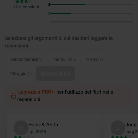
3
12 recensioni
2
1
Seleziona gli argomenti di cui desideri leggere le
recensioni:
Servizi igienici
(4)
Tranquillo
(3)
Igiene
(3)
Mostra di più
Villaggio
(2)
Upgrade a PRO+
per l'utilizzo dei filtri nelle
recensioni
Hans-&-Anita
Joep
H
J
apr 2026
mag 2