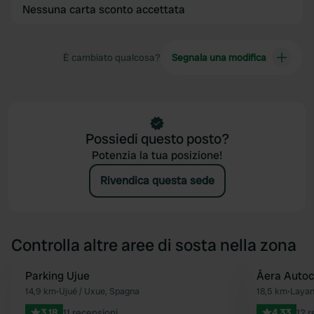
Nessuna carta sconto accettata
È cambiato qualcosa?
Segnala una modifica
Possiedi questo posto?
Potenzia la tua posizione!
Rivendica questa sede
Controlla altre aree di sosta nella zona
Parking Ujue
Åera Autoc
Preferito
14,9 km
•
Ujué / Uxue, Spagna
18,5 km
•
Layan
3.18
11 recensioni
4.33
12 r