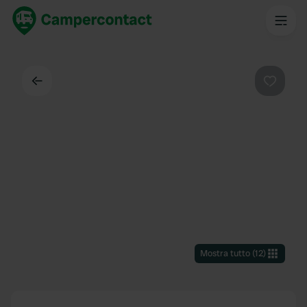
Indietro
Preferi
Mostra tutto
(
12
)