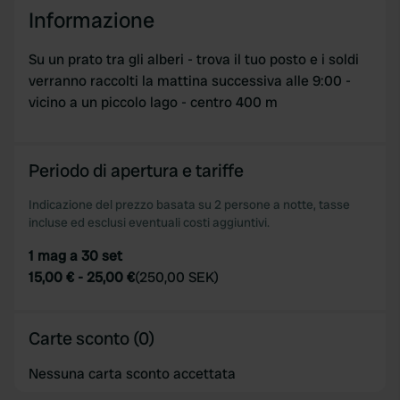
Informazione
We use cookies to personalise content and ads, to
provide social media features and to analyse our traffic.
Su un prato tra gli alberi - trova il tuo posto e i soldi
We also share information about your use of our site with
verranno raccolti la mattina successiva alle 9:00 -
our social media, advertising and analytics partners who
vicino a un piccolo lago - centro 400 m
may combine it with other information that you’ve
provided to them or that they’ve collected from your use
of their services.
Periodo di apertura e tariffe
Indicazione del prezzo basata su 2 persone a notte, tasse
incluse ed esclusi eventuali costi aggiuntivi.
1 mag a 30 set
15,00 €
-
25,00 €
(
250,00 SEK
)
Carte sconto (0)
Nessuna carta sconto accettata