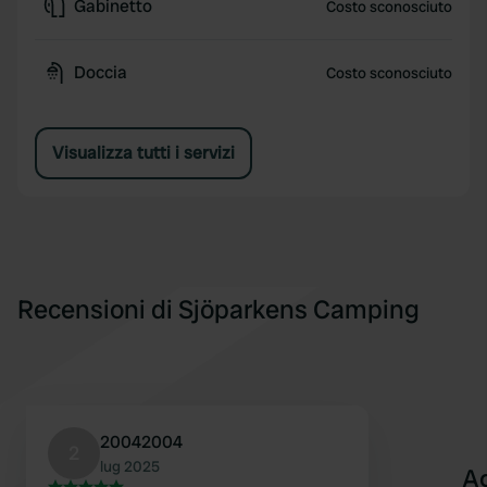
Gabinetto
Costo sconosciuto
Doccia
Costo sconosciuto
Visualizza tutti i servizi
Recensioni di Sjöparkens Camping
20042004
2
lug 2025
A