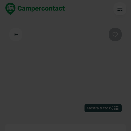
Indietro
Preferi
Mostra tutto
(
2
)