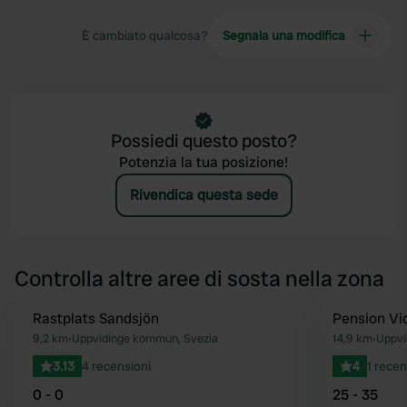
È cambiato qualcosa?
Segnala una modifica
Possiedi questo posto?
Potenzia la tua posizione!
Rivendica questa sede
Controlla altre aree di sosta nella zona
Rastplats Sandsjön
Pension Vi
Preferito
9,2 km
•
Uppvidinge kommun, Svezia
14,9 km
•
Uppvi
3.13
4 recensioni
4
1 recen
0 - 0
25 - 35