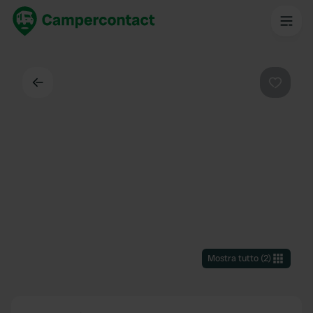
Indietro
Preferi
Mostra tutto
(
2
)