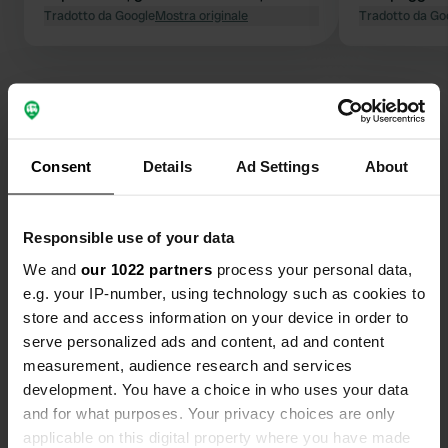
abbiamo percorso altri 20 km in auto
Tradotto da Google
Mostra originale
un punto di s
Tradotto da Go
fino al lago per dormire.
Non troviamo
camperisti 
un'esagerazi
e tanto men
Svezia molt
visto quest'
Contatto
Consent
Details
Ad Settings
About
aggiunta a 
svuotato il 
Posizione
Responsible use of your data
Linders väg
Copia
740 45, Heby kommun, Svezia
We and
our 1022 partners
process your personal data,
e.g. your IP-number, using technology such as cookies to
Coordinate
store and access information on your device in order to
60° 9' 10" N 16° 56' 44" E
serve personalized ads and content, ad and content
Copia
measurement, audience research and services
60.15281254 16.94562248
development. You have a choice in who uses your data
Copia
and for what purposes. Your privacy choices are only
Codice sito
applicable on this digital property where you have made
161792