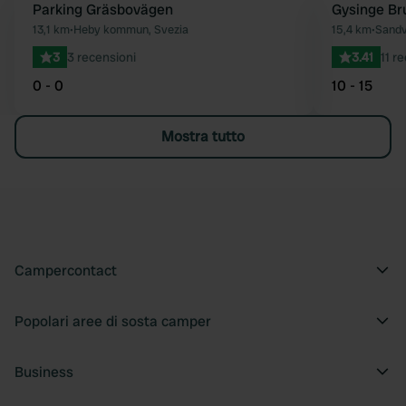
Parking Gräsbovägen
Gysinge Br
Preferito
13,1 km
•
Heby kommun, Svezia
15,4 km
•
Sandv
3
3 recensioni
3.41
11 r
0 - 0
10 - 15
Mostra tutto
Campercontact
Popolari aree di sosta camper
Business