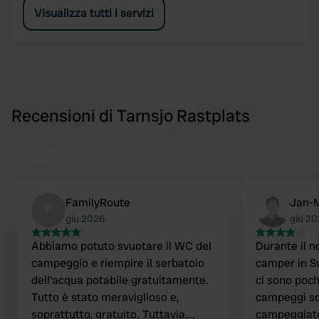
Visualizza tutti i servizi
Recensioni di Tarnsjo Rastplats
FamilyRoute
Jan-
F
giu 2026
giu 2
Abbiamo potuto svuotare il WC del
Durante il n
campeggio e riempire il serbatoio
camper in S
dell'acqua potabile gratuitamente.
ci sono pochi
Tutto è stato meraviglioso e,
campeggi so
soprattutto, gratuito. Tuttavia,
campeggiato