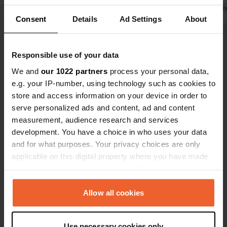
campeggio è molto ben tenuto.
Tradotto da Google
Mostra originale
vari percorsi
Tradotto da Go
Consent
Details
Ad Settings
About
molto puliti
breve soggi
Visualizza tutte le 6 recensioni
Responsible use of your data
We and
our 1022 partners
process your personal data,
Sei stato qui?
e.g. your IP-number, using technology such as cookies to
store and access information on your device in order to
serve personalized ads and content, ad and content
measurement, audience research and services
development. You have a choice in who uses your data
and for what purposes. Your privacy choices are only
Contatto
applicable on this digital property where you have made
your choices. You can change or withdraw your consent
Posizione
any time from the Cookie Declaration or by clicking on
Gersauerstrasse 75
Copia
the Privacy trigger icon.
Allow all cookies
6440, Ingenbohl, Svizzera
If you allow, we would also like to:
Coordinate
Use necessary cookies only