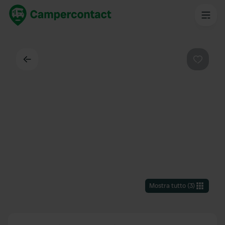
Indietro
Preferi
Mostra tutto
(
3
)