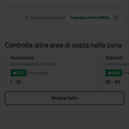
È cambiato qualcosa?
Segnala una modifica
Controlla altre aree di sosta nella zona
Muotaplatz
Zebuhof
Preferito
0,5 km
•
Ingenbohl, Svizzera
2,4 km
•
Lauerz
3.57
7 recensioni
4.43
15 r
1 - 10
35 - 50
Mostra tutto