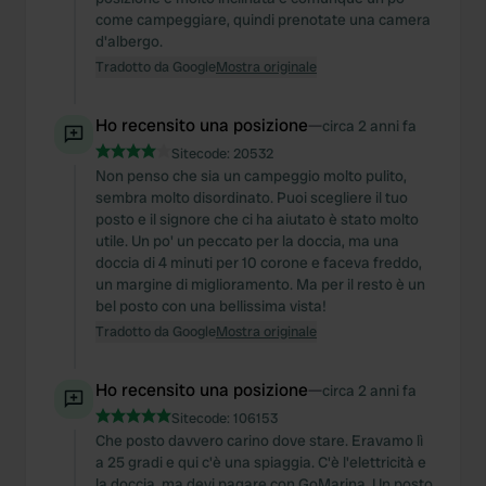
come campeggiare, quindi prenotate una camera
d'albergo.
Tradotto da Google
Mostra originale
Ho recensito una posizione
—
circa 2 anni fa
Sitecode:
20532
Non penso che sia un campeggio molto pulito,
sembra molto disordinato. Puoi scegliere il tuo
posto e il signore che ci ha aiutato è stato molto
utile. Un po' un peccato per la doccia, ma una
doccia di 4 minuti per 10 corone e faceva freddo,
un margine di miglioramento. Ma per il resto è un
bel posto con una bellissima vista!
Tradotto da Google
Mostra originale
Ho recensito una posizione
—
circa 2 anni fa
Sitecode:
106153
Che posto davvero carino dove stare. Eravamo lì
a 25 gradi e qui c'è una spiaggia. C'è l'elettricità e
la doccia, ma devi pagare con GoMarina. Un posto