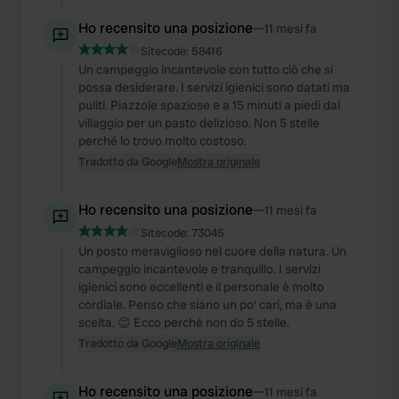
Ho recensito una posizione
—
11 mesi fa
Sitecode:
58416
Un campeggio incantevole con tutto ciò che si
possa desiderare. I servizi igienici sono datati ma
puliti. Piazzole spaziose e a 15 minuti a piedi dal
villaggio per un pasto delizioso. Non 5 stelle
perché lo trovo molto costoso.
Tradotto da Google
Mostra originale
Ho recensito una posizione
—
11 mesi fa
Sitecode:
73045
Un posto meraviglioso nel cuore della natura. Un
campeggio incantevole e tranquillo. I servizi
igienici sono eccellenti e il personale è molto
cordiale. Penso che siano un po' cari, ma è una
scelta. 😊 Ecco perché non do 5 stelle.
Tradotto da Google
Mostra originale
Ho recensito una posizione
—
11 mesi fa