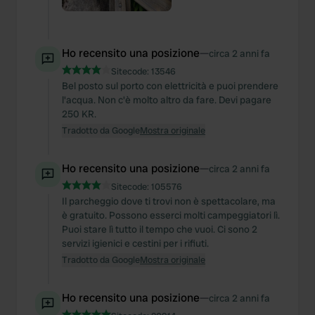
Ho recensito una posizione
—
circa 2 anni fa
Sitecode:
13546
Bel posto sul porto con elettricità e puoi prendere
l'acqua. Non c'è molto altro da fare. Devi pagare
250 KR.
Tradotto da Google
Mostra originale
Ho recensito una posizione
—
circa 2 anni fa
Sitecode:
105576
Il parcheggio dove ti trovi non è spettacolare, ma
è gratuito. Possono esserci molti campeggiatori lì.
Puoi stare lì tutto il tempo che vuoi. Ci sono 2
servizi igienici e cestini per i rifiuti.
Tradotto da Google
Mostra originale
Ho recensito una posizione
—
circa 2 anni fa