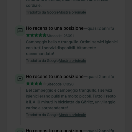
cordiale.
Tradotto da Google
Mostra originale
Ho recensito una posizione
—
quasi 2 anni fa
Sitecode:
26691
Campeggio bello e tranquillo. Ottimi servizi igienici
con tutti i servizi disponibili. Altamente
raccomandato!
Tradotto da Google
Mostra originale
Ho recensito una posizione
—
quasi 2 anni fa
Sitecode:
81920
Bel campeggio e campeggio tranquillo. I servizi
igienici erano puliti ma molto piccoli. Tutto il resto
è lì. A 10 minuti in bicicletta da Görlitz, un villaggio
carino e sorprendente!
Tradotto da Google
Mostra originale
Ho recensito una posizione
—
quasi 2 anni fa