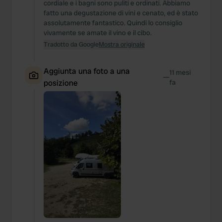
We also share information about your use of our site with
cordiale e i bagni sono puliti e ordinati. Abbiamo
fatto una degustazione di vini e cenato, ed è stato
our social media, advertising and analytics partners who
assolutamente fantastico. Quindi lo consiglio
may combine it with other information that you’ve
vivamente se amate il vino e il cibo.
provided to them or that they’ve collected from your use
Tradotto da Google
Mostra originale
of their services.
Aggiunta una foto a una
11 mesi
—
posizione
fa