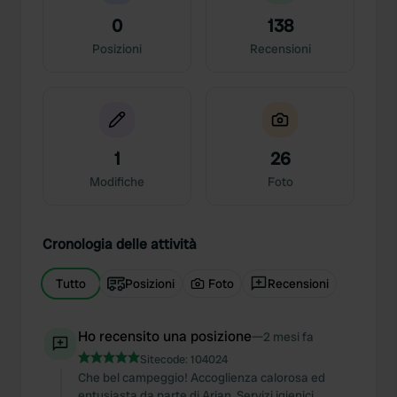
0
138
Posizioni
Recensioni
1
26
Modifiche
Foto
Cronologia delle attività
Tutto
Posizioni
Foto
Recensioni
Ho recensito una posizione
—
2 mesi fa
Sitecode:
104024
Che bel campeggio! Accoglienza calorosa ed
entusiasta da parte di Arjan. Servizi igienici