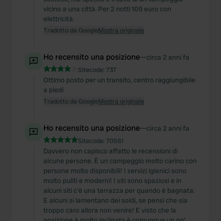
vicino a una città. Per 2 notti 105 euro con
elettricità.
Tradotto da Google
Mostra originale
Ho recensito una posizione
—
circa 2 anni fa
Sitecode:
737
Ottimo posto per un transito, centro raggiungibile
a piedi
Tradotto da Google
Mostra originale
Ho recensito una posizione
—
circa 2 anni fa
Sitecode:
70561
Davvero non capisco affatto le recensioni di
alcune persone. È un campeggio molto carino con
persone molto disponibili! I servizi igienici sono
molto puliti e moderni! I siti sono spaziosi e in
alcuni siti c'è una terrazza per quando è bagnata.
E alcuni si lamentano dei soldi, se pensi che sia
troppo caro allora non venire! E visto che la
posizione è molto inclinata è comunque un po'