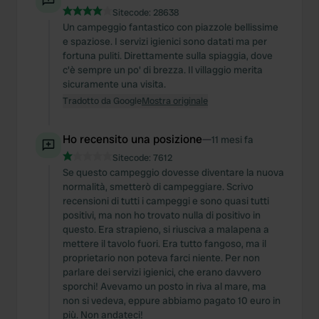
Sitecode:
28638
Un campeggio fantastico con piazzole bellissime
e spaziose. I servizi igienici sono datati ma per
fortuna puliti. Direttamente sulla spiaggia, dove
c'è sempre un po' di brezza. Il villaggio merita
sicuramente una visita.
Tradotto da Google
Mostra originale
Ho recensito una posizione
—
11 mesi fa
Sitecode:
7612
Se questo campeggio dovesse diventare la nuova
normalità, smetterò di campeggiare. Scrivo
recensioni di tutti i campeggi e sono quasi tutti
positivi, ma non ho trovato nulla di positivo in
questo. Era strapieno, si riusciva a malapena a
mettere il tavolo fuori. Era tutto fangoso, ma il
proprietario non poteva farci niente. Per non
parlare dei servizi igienici, che erano davvero
sporchi! Avevamo un posto in riva al mare, ma
non si vedeva, eppure abbiamo pagato 10 euro in
più. Non andateci!