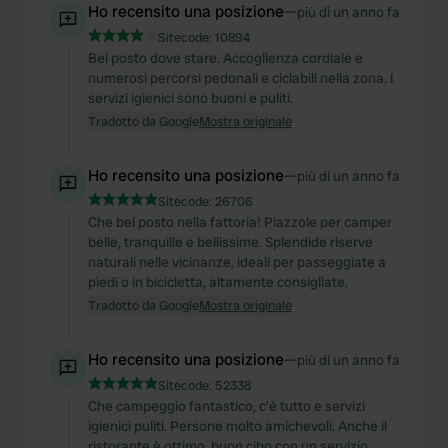
Ho recensito una posizione
—
più di un anno fa
Sitecode:
10894
Bel posto dove stare. Accoglienza cordiale e
numerosi percorsi pedonali e ciclabili nella zona. I
servizi igienici sono buoni e puliti.
Tradotto da Google
Mostra originale
Ho recensito una posizione
—
più di un anno fa
Sitecode:
26706
Che bel posto nella fattoria! Piazzole per camper
belle, tranquille e bellissime. Splendide riserve
naturali nelle vicinanze, ideali per passeggiate a
piedi o in bicicletta, altamente consigliate.
Tradotto da Google
Mostra originale
Ho recensito una posizione
—
più di un anno fa
Sitecode:
52338
Che campeggio fantastico, c'è tutto e servizi
igienici puliti. Persone molto amichevoli. Anche il
ristorante è ottimo, buon cibo con un servizio