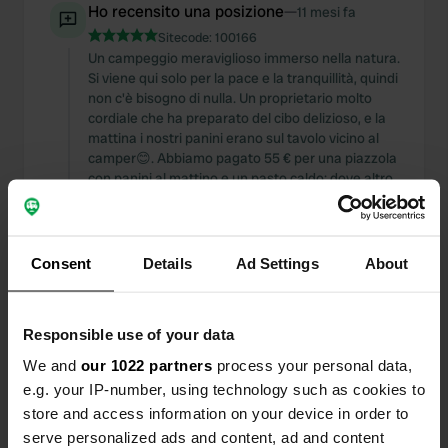
Ho recensito una posizione
—
11 mesi fa
Sitecode:
100166
Un campeggio meraviglioso immerso nella natura.
Si viene qui solo per la pace e la tranquillità, quindi
non c'è bisogno di nulla. Un proprietario molto
cordiale che ha preparato del cibo delizioso, e la
mattina i nostri panini erano sul tavolo vicino al
camper😊. Abbiamo pagato 55 € per una piazzola
con panini al mattino e un pasto caldo: dove altro
si può trovare una cosa del genere? In breve, un
campeggio bellissimo ma molto tranquillo!
Tradotto da Google
Mostra originale
Consent
Details
Ad Settings
About
Aggiunta una foto a una
11 mesi
—
posizione
fa
Responsible use of your data
We and
our 1022 partners
process your personal data,
e.g. your IP-number, using technology such as cookies to
store and access information on your device in order to
serve personalized ads and content, ad and content