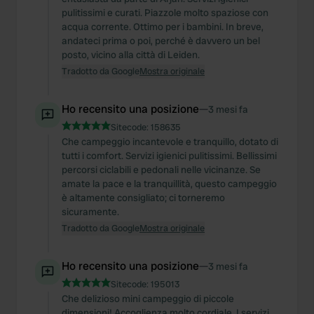
pulitissimi e curati. Piazzole molto spaziose con
acqua corrente. Ottimo per i bambini. In breve,
andateci prima o poi, perché è davvero un bel
posto, vicino alla città di Leiden.
Tradotto da Google
Mostra originale
Ho recensito una posizione
—
3 mesi fa
Sitecode:
158635
Che campeggio incantevole e tranquillo, dotato di
tutti i comfort. Servizi igienici pulitissimi. Bellissimi
percorsi ciclabili e pedonali nelle vicinanze. Se
amate la pace e la tranquillità, questo campeggio
è altamente consigliato; ci torneremo
sicuramente.
Tradotto da Google
Mostra originale
Ho recensito una posizione
—
3 mesi fa
Sitecode:
195013
Che delizioso mini campeggio di piccole
dimensioni! Accoglienza molto cordiale. I servizi