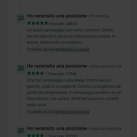
Ho recensito una posizione
—
11 mesi fa
Sitecode:
28504
Un buon campeggio con tutti i comfort. Ottimi
servizi igienici e piazzole abbastanza ampie. In
breve, altamente consigliato.
Tradotto da Google
Mostra originale
Ho recensito una posizione
—
circa un anno fa
Sitecode:
77346
Che bel campeggio sulla Meije. Ottimi servizi
igienici, puliti e accoglienti. Ottima accoglienza da
parte del proprietario. Il campeggio sembra un po'
disordinato, ma carino. Molti bei percorsi ciclabili
nella zona.
Tradotto da Google
Mostra originale
Ho recensito una posizione
—
circa un anno fa
Sitecode:
92095