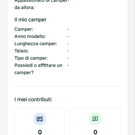
Appassionato di camper
-
da allora
:
Il mio camper
Camper
:
-
Anno modello
:
-
Lunghezza camper
:
-
Telaio
:
-
Tipo di camper
:
-
Possiedi o affittare un
-
camper?
I miei contributi
0
0