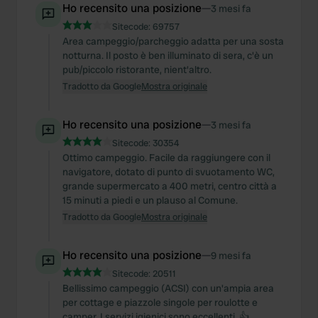
Ho recensito una posizione
—
3 mesi fa
Sitecode:
69757
Area campeggio/parcheggio adatta per una sosta
notturna. Il posto è ben illuminato di sera, c'è un
pub/piccolo ristorante, nient'altro.
Tradotto da Google
Mostra originale
Ho recensito una posizione
—
3 mesi fa
Sitecode:
30354
Ottimo campeggio. Facile da raggiungere con il
navigatore, dotato di punto di svuotamento WC,
grande supermercato a 400 metri, centro città a
15 minuti a piedi e un plauso al Comune.
Tradotto da Google
Mostra originale
Ho recensito una posizione
—
9 mesi fa
Sitecode:
20511
Bellissimo campeggio (ACSI) con un'ampia area
per cottage e piazzole singole per roulotte e
camper. I servizi igienici sono eccellenti. 👍