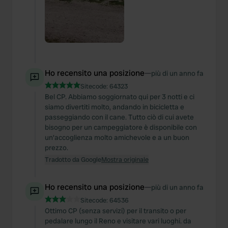
Ho recensito una posizione
—
più di un anno fa
Sitecode:
64323
Bel CP. Abbiamo soggiornato qui per 3 notti e ci
siamo divertiti molto, andando in bicicletta e
passeggiando con il cane. Tutto ciò di cui avete
bisogno per un campeggiatore è disponibile con
un'accoglienza molto amichevole e a un buon
prezzo.
Tradotto da Google
Mostra originale
Ho recensito una posizione
—
più di un anno fa
Sitecode:
64536
Ottimo CP (senza servizi) per il transito o per
pedalare lungo il Reno e visitare vari luoghi. da