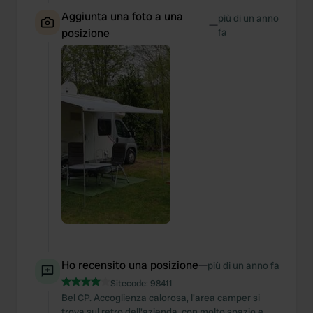
Aggiunta una foto a una
più di un anno
—
posizione
fa
Ho recensito una posizione
—
più di un anno fa
Sitecode:
98411
Bel CP. Accoglienza calorosa, l'area camper si
trova sul retro dell'azienda, con molto spazio e