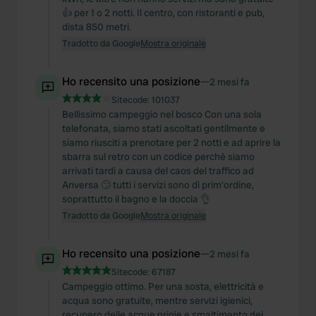
👍 per 1 o 2 notti. Il centro, con ristoranti e pub,
dista 850 metri.
Tradotto da Google
Mostra originale
Ho recensito una posizione
—
2 mesi fa
Sitecode:
101037
Bellissimo campeggio nel bosco Con una sola
telefonata, siamo stati ascoltati gentilmente e
siamo riusciti a prenotare per 2 notti e ad aprire la
sbarra sul retro con un codice perché siamo
arrivati tardi a causa del caos del traffico ad
Anversa 🙄 tutti i servizi sono di prim'ordine,
soprattutto il bagno e la doccia 👌
Tradotto da Google
Mostra originale
Ho recensito una posizione
—
2 mesi fa
Sitecode:
67187
Campeggio ottimo. Per una sosta, elettricità e
acqua sono gratuite, mentre servizi igienici,
recupero delle acque grigie e smaltimento dei