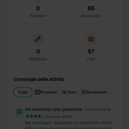
0
65
Posizioni
Recensioni
0
57
Modifiche
Foto
Cronologia delle attività
Tutto
Posizioni
Foto
Recensioni
Ho recensito una posizione
—
circa 19 ore fa
Sitecode:
89153
Bel campeggio. 4 piazzole con elettricità a €0,50
kWh, le altre non hanno servizi ma sono gratuite