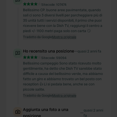
Sitecode:
107474
Bellissimo CP. buone aree pavimentate, quando
sali ci sono 3 diversi livelli per parcheggiare più di
35 unità tutti i servizi disponibili, il primo che puoi
ricevere bene con la Dish TV, raggiungi il centro a
piedi +/- 1100 metri paga solo con carta 🙄
Tradotto da Google
Mostra originale
Ho recensito una posizione
—
quasi 2 anni fa
Sitecode:
59094
Bellissimo campeggio Sono stato ricevuto molto
gentilmente, ha detto che Dish TV sarebbe stato
difficile a causa del bellissimo verde, ma abbiamo
fatto un giro e abbiamo trovato un bel posto con
reception 👍 Lì si pedala bene, anche se con
piccole salite.
Tradotto da Google
Mostra originale
Aggiunta una foto a una
quasi 2 anni
—
posizione
fa