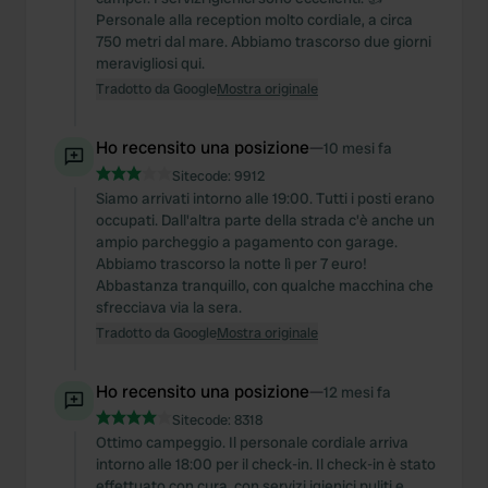
Personale alla reception molto cordiale, a circa
750 metri dal mare. Abbiamo trascorso due giorni
meravigliosi qui.
Tradotto da Google
Mostra originale
Ho recensito una posizione
—
10 mesi fa
Sitecode:
9912
Siamo arrivati intorno alle 19:00. Tutti i posti erano
occupati. Dall'altra parte della strada c'è anche un
ampio parcheggio a pagamento con garage.
Abbiamo trascorso la notte lì per 7 euro!
Abbastanza tranquillo, con qualche macchina che
sfrecciava via la sera.
Tradotto da Google
Mostra originale
Ho recensito una posizione
—
12 mesi fa
Sitecode:
8318
Ottimo campeggio. Il personale cordiale arriva
intorno alle 18:00 per il check-in. Il check-in è stato
effettuato con cura, con servizi igienici puliti e