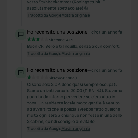
verso Stubbenkammer (Koningsstuhl). È
assolutamente spettacolare! 👍
Tradotto da Google
Mostra originale
Ho recensito una posizione
—
circa un anno fa
Sitecode:
4121
Buon CP. Bello e tranquillo, senza alcun comfort.
Tradotto da Google
Mostra originale
Ho recensito una posizione
—
circa un anno fa
Sitecode:
14048
Ci sono solo 2 CP. Sono quasi sempre occupati.
Siamo arrivati verso le 20:00 (PIENI 😭). Stavamo
guardando intorno per vedere se c'era altro in
zona. Un residente locale molto gentile è venuto
ad avvertirci che la polizia avrebbe fatto qualche
multa ogni sera a chiunque non fosse in una delle
2 cabine, quindi consiglio di evitarlo.
Tradotto da Google
Mostra originale