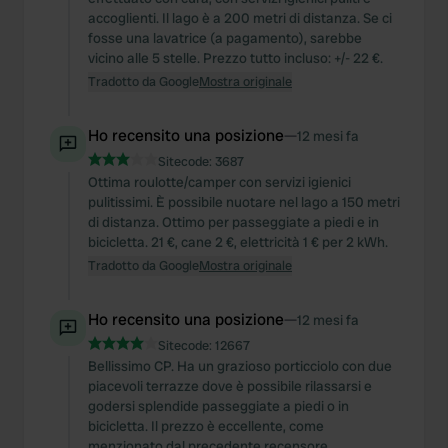
accoglienti. Il lago è a 200 metri di distanza. Se ci
fosse una lavatrice (a pagamento), sarebbe
vicino alle 5 stelle. Prezzo tutto incluso: +/- 22 €.
Tradotto da Google
Mostra originale
Ho recensito una posizione
—
12 mesi fa
Sitecode:
3687
Ottima roulotte/camper con servizi igienici
pulitissimi. È possibile nuotare nel lago a 150 metri
di distanza. Ottimo per passeggiate a piedi e in
bicicletta. 21 €, cane 2 €, elettricità 1 € per 2 kWh.
Tradotto da Google
Mostra originale
Ho recensito una posizione
—
12 mesi fa
Sitecode:
12667
Bellissimo CP. Ha un grazioso porticciolo con due
piacevoli terrazze dove è possibile rilassarsi e
godersi splendide passeggiate a piedi o in
bicicletta. Il prezzo è eccellente, come
menzionato dal precedente recensore.