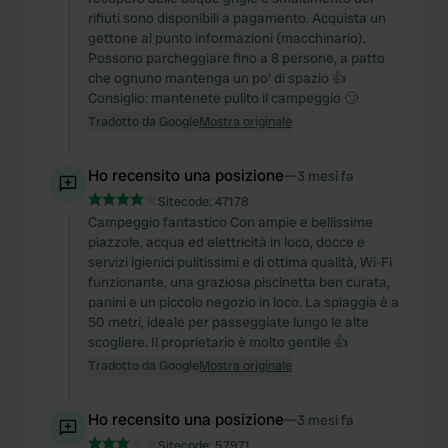
rifiuti sono disponibili a pagamento. Acquista un
gettone al punto informazioni (macchinario).
Possono parcheggiare fino a 8 persone, a patto
che ognuno mantenga un po' di spazio 👍
Consiglio: mantenete pulito il campeggio 🙄
Tradotto da Google
Mostra originale
Ho recensito una posizione
—
3 mesi fa
Sitecode:
47178
Campeggio fantastico Con ampie e bellissime
piazzole, acqua ed elettricità in loco, docce e
servizi igienici pulitissimi e di ottima qualità, Wi-Fi
funzionante, una graziosa piscinetta ben curata,
panini e un piccolo negozio in loco. La spiaggia è a
50 metri, ideale per passeggiate lungo le alte
scogliere. Il proprietario è molto gentile 👍
Tradotto da Google
Mostra originale
Ho recensito una posizione
—
3 mesi fa
Sitecode:
57971