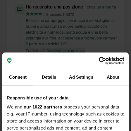
Ho recensito una posizione
—
circa un anno fa
Sitecode:
114370
Bellissimo campeggio con docce e servizi igienici
buoni e abbastanza nuovi, belle piazzole con
elettricità e numerosi punti acqua e una bella
spiaggia alla fine. accoglienza amichevole camper
2 pers. e elettricità €22-
Tradotto da Google
Mostra originale
Aggiunta una foto a una
circa un anno
—
posizione
fa
Consent
Details
Ad Settings
About
Responsible use of your data
We and
our 1022 partners
process your personal data,
e.g. your IP-number, using technology such as cookies to
store and access information on your device in order to
serve personalized ads and content, ad and content