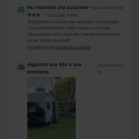
Ho recensito una posizione
—
circa un anno fa
Sitecode:
77448
Accoglienza cordiale alla reception. Campeggio
con posti bellissimi, molto verde e una bella
disposizione delle piazzole. I servizi igienici sono
un po' datati, ma puliti.
Tradotto da Google
Mostra originale
Aggiunta una foto a una
circa un anno
—
posizione
fa