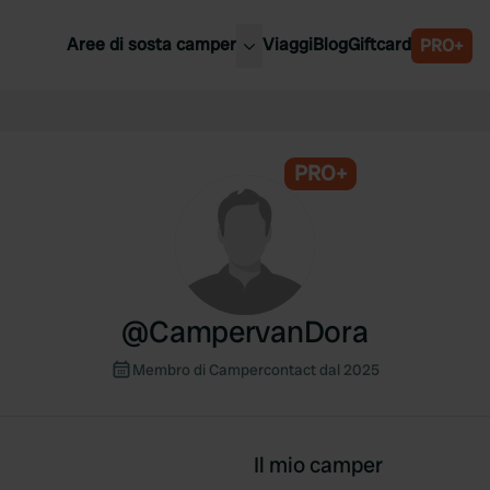
Aree di sosta camper
Viaggi
Blog
Giftcard
PRO+
ori aree di sosta camper
Belgio
Slovenia
a
PRO+
Austria
a
Svezia
nia
Svizzera
Bassi
@
CampervanDora
Membro di Campercontact dal 2025
Il mio camper