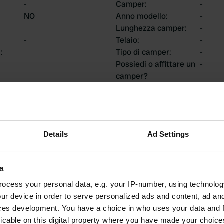
-
Camper
:
-
NO
Anno modello
:
-
Lunghezza camper
:
-
-
Telaio
:
-
a
:
Tipo di camper
:
-
Possiedi o affittare un
-
camper?
ti
Details
Ad Settings
a
1
0
ocess your personal data, e.g. your IP-number, using technolog
Recensioni
Modifiche
ur device in order to serve personalized ads and content, ad a
ces development. You have a choice in who uses your data and 
licable on this digital property where you have made your choic
attività