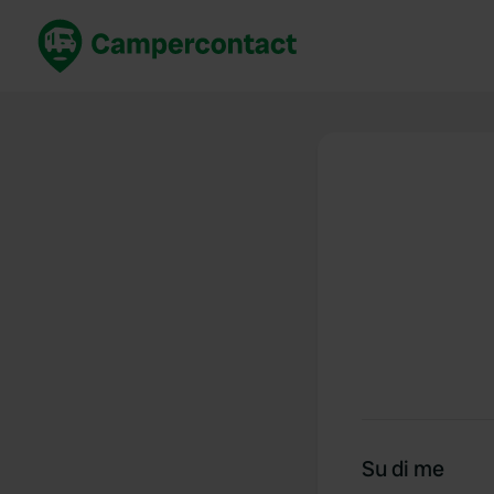
Prenota ora
Migli
Italia
Italia
Spagna
Spagn
Francia
Franci
Germania
Germa
Prenotazione sicura (EN)
Paesi 
Mostra tutto...
Su di me