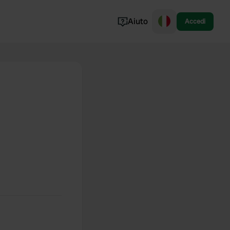
Aiuto
Accedi
Norvegia
Portogallo
Danimarca
Croazia
Mostra tutto...