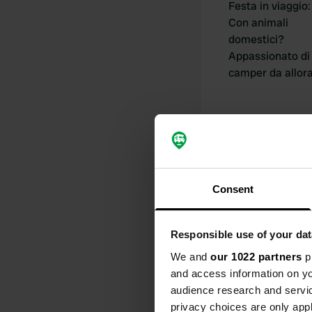
Festa in viaggio
:
Con animali
domestici?
Appassionato di
camper da allor
I miei contribu
Consent
Responsible use of your dat
0
We and
our 1022 partners
pr
Posizioni
and access information on yo
audience research and servi
privacy choices are only app
Cronologia delle 