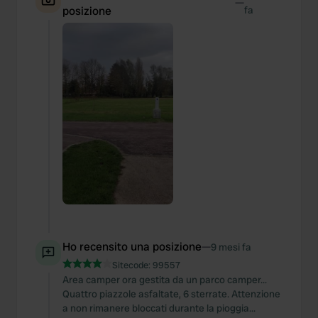
—
We also share information about your use of our site with
posizione
fa
our social media, advertising and analytics partners who
may combine it with other information that you’ve
provided to them or that they’ve collected from your use
of their services.
Ho recensito una posizione
—
9 mesi fa
Sitecode:
99557
Area camper ora gestita da un parco camper...
Quattro piazzole asfaltate, 6 sterrate. Attenzione
a non rimanere bloccati durante la pioggia...