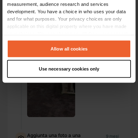
sicuramente...
measurement, audience research and services
Tradotto da Google
Mostra originale
development. You have a choice in who uses your data
and for what purposes. Your privacy choices are only
Aggiunta una foto a una
applicable on this digital property where you have made
9 mesi
—
posizione
fa
your choices. You can change or withdraw your consent
any time from the Cookie Declaration or by clicking on
the Privacy trigger icon.
Allow all cookies
If you allow, we would also like to:
Use necessary cookies only
Collect information about your geographical location
which can be accurate to within several meters
Identify your device by actively scanning it for
specific characteristics (fingerprinting)
Find out more about how your personal data is processed
and set your preferences in the
details section
.
We use cookies to personalise content and ads, to
provide social media features and to analyse our traffic.
Aggiunta una foto a una
9 mesi