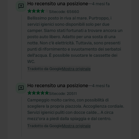
Ho recensito una posizione
—
4 mesi fa
Sitecode:
65660
Bellissimo posto in riva al mare. Purtroppo, i
servizi igienici sono disponibili solo per due
camper. Siamo stati fortunati a trovare ancora un
posto auto libero. Adatto per una sosta di una
notte. Non c'è elettricità. Tuttavia, sono presenti
punti di rifornimento e svuotamento dei serbatoi
dell'acqua. È possibile svuotare le cassette dei
WC.
Tradotto da Google
Mostra originale
Ho recensito una posizione
—
4 mesi fa
Sitecode:
20511
Campeggio molto carino, con possibilità di
scegliere la propria piazzola. Accoglienza cordiale.
Servizi igienici puliti con docce calde... A circa
mezz'ora a piedi dalla spiaggia e dal centro.
Tradotto da Google
Mostra originale