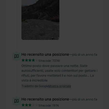
Ho recensito una posizione
—
più di un anno fa
Sitecode:
73741
Ottimo posto dove passare una notte. Siate
autosufficienti, usate solo contenitori per gettare i
rifiuti, per favore metteteli lì e non sul posto... La
vista è incredibile
Tradotto da Google
Mostra originale
Ho recensito una posizione
—
più di un anno fa
Sitecode:
1974