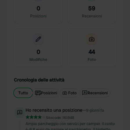
0
59
Posizioni
Recensioni
0
44
Modifiche
Foto
Cronologia delle attività
Tutto
Posizioni
Foto
Recensioni
Ho recensito una posizione
—
9 giorni fa
Sitecode:
161948
Ampio parcheggio con servizi per camper. Il costo
è di 8 euro da pagare al parchimetro. Il biglietto