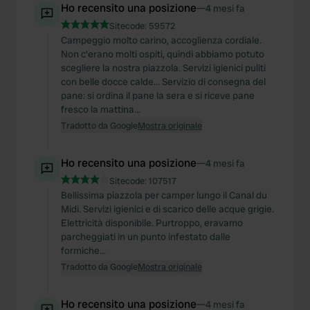
Ho recensito una posizione
—
4 mesi fa
Sitecode:
59572
Campeggio molto carino, accoglienza cordiale.
Non c'erano molti ospiti, quindi abbiamo potuto
scegliere la nostra piazzola. Servizi igienici puliti
con belle docce calde... Servizio di consegna del
pane: si ordina il pane la sera e si riceve pane
fresco la mattina...
Tradotto da Google
Mostra originale
Ho recensito una posizione
—
4 mesi fa
Sitecode:
107517
Bellissima piazzola per camper lungo il Canal du
Midi. Servizi igienici e di scarico delle acque grigie.
Elettricità disponibile. Purtroppo, eravamo
parcheggiati in un punto infestato dalle
formiche...
Tradotto da Google
Mostra originale
Ho recensito una posizione
—
4 mesi fa