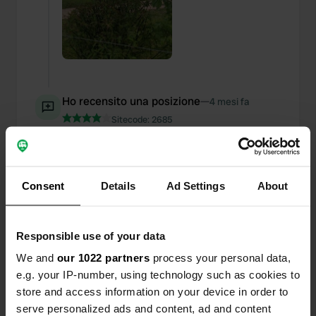
Ho recensito una posizione
—
4 mesi fa
Sitecode:
2685
Bella area di sosta gratuita per camper in riva al
mare. Tranquilla, vicino all'acqua. Servizi igienici e
punto di scarico dell'acqua. Ideale per una sosta.
Senza elettricità.
Consent
Details
Ad Settings
About
Tradotto da Google
Mostra originale
Ho recensito una posizione
—
5 mesi fa
Responsible use of your data
Sitecode:
74889
We and
our 1022 partners
process your personal data,
Campeggio molto bello. Dintorni incantevoli.
e.g. your IP-number, using technology such as cookies to
Piazzole spaziose. Servizi igienici pulitissimi e
store and access information on your device in order to
docce calde e confortevoli. Accoglienza cordiale e
personale molto disponibile! Torneremo
serve personalized ads and content, ad and content