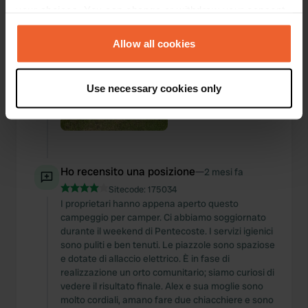
your choices. You can change or withdraw your consent
any time from the Cookie Declaration or by clicking on
the Privacy trigger icon.
Allow all cookies
If you allow, we would also like to:
Use necessary cookies only
Collect information about your geographical location
which can be accurate to within several meters
Identify your device by actively scanning it for
specific characteristics (fingerprinting)
Find out more about how your personal data is processed
Ho recensito una posizione
—
2 mesi fa
and set your preferences in the
details section
.
Sitecode:
175034
I proprietari hanno appena aperto questo
We use cookies to personalise content and ads, to
campeggio per camper. Ci abbiamo soggiornato
provide social media features and to analyse our traffic.
durante il weekend di Pentecoste. I servizi igienici
sono puliti e ben tenuti. Le piazzole sono spaziose
We also share information about your use of our site with
e dotate di allaccio elettrico. È in fase di
our social media, advertising and analytics partners who
realizzazione un orto comunitario; siamo curiosi di
may combine it with other information that you’ve
vedere il risultato finale. Alex e sua moglie sono
provided to them or that they’ve collected from your use
molto cordiali, amano fare due chiacchiere e sono