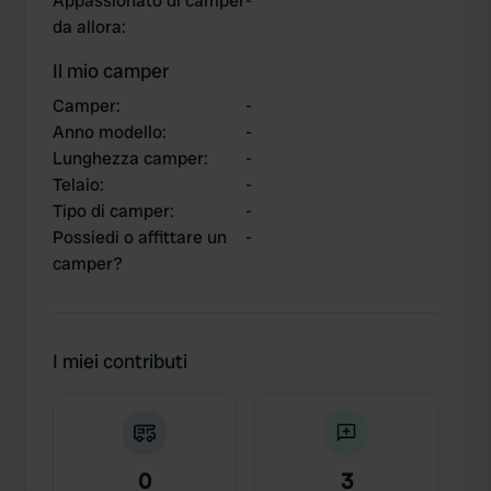
Appassionato di camper
-
da allora
:
Il mio camper
Camper
:
-
Anno modello
:
-
Lunghezza camper
:
-
Telaio
:
-
Tipo di camper
:
-
Possiedi o affittare un
-
camper?
I miei contributi
0
3