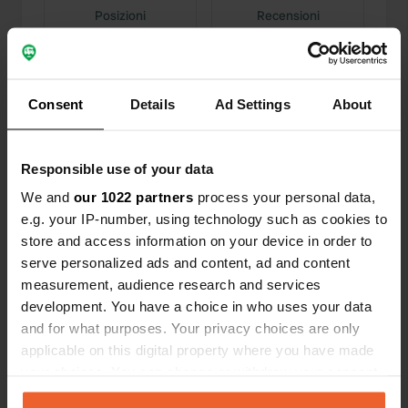
Posizioni
Recensioni
Consent
Details
Ad Settings
About
0
0
Modifiche
Foto
Responsible use of your data
We and
our 1022 partners
process your personal data,
Cronologia delle attività
e.g. your IP-number, using technology such as cookies to
store and access information on your device in order to
Tutto
Posizioni
Foto
Recensioni
serve personalized ads and content, ad and content
measurement, audience research and services
development. You have a choice in who uses your data
Ho recensito una posizione
—
circa un anno fa
and for what purposes. Your privacy choices are only
Sitecode:
63903
applicable on this digital property where you have made
Un bel campeggio Bella piscina, buone docce
Bellissimi dintorni
your choices. You can change or withdraw your consent
Tradotto da Google
Mostra originale
any time from the Cookie Declaration or by clicking on