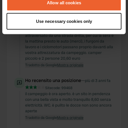
the Privacy trigger icon.
Allow all cookies
Ho recensito una posizione
—
circa 2 anni fa
If you allow, we would also like to:
Sitecode:
75270
Use necessary cookies only
campeggio nella natura meravigliosa ma fai
Collect information about your geographical location
attenzione a dove ti trovi: Il campeggio è
which can be accurate to within several meters
attraversato da una strada dritta, per cui la sera e
Identify your device by actively scanning it for
la mattina presto le auto (merci), i furgoni da
specific characteristics (fingerprinting)
lavoro e i ciclomotori passano proprio davanti alla
Find out more about how your personal data is processed
vostra attrezzatura da campeggio. camper
piccolo e 2 persone 20,60 euro
and set your preferences in the
details section
.
Tradotto da Google
Mostra originale
We use cookies to personalise content and ads, to
provide social media features and to analyse our traffic.
Ho recensito una posizione
—
più di 3 anni fa
We also share information about your use of our site with
Sitecode:
99468
our social media, advertising and analytics partners who
il campeggio è ora aperto. è un sito in pendenza
con una bella vista e molto tranquillo 8,60 senza
may combine it with other information that you’ve
elettricità. WC. è pulito le docce non sono ancora
provided to them or that they’ve collected from your use
aperte
of their services.
Tradotto da Google
Mostra originale