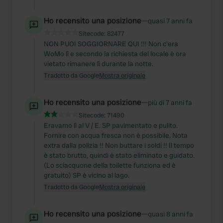
Ho recensito una posizione
—
quasi 7 anni fa
Sitecode:
82477
NON PUOI SOGGIORNARE QUI !!! Non c'era
WoMo lì e secondo la richiesta del locale è ora
vietato rimanere lì durante la notte.
Tradotto da Google
Mostra originale
Ho recensito una posizione
—
più di 7 anni fa
Sitecode:
71490
Eravamo lì al V / E. SP pavimentato e pulito.
Fornire con acqua fresca non è possibile. Nota
extra dalla polizia !! Non buttare i soldi !! Il tempo
è stato brutto, quindi è stato eliminato e guidato.
(Lo sciacquone della toilette funziona ed è
gratuito) SP è vicino al lago.
Tradotto da Google
Mostra originale
Ho recensito una posizione
—
quasi 8 anni fa