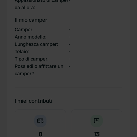
Appassionato di camper
-
da allora
:
Il mio camper
Camper
:
-
Anno modello
:
-
Lunghezza camper
:
-
Telaio
:
-
Tipo di camper
:
-
Possiedi o affittare un
-
camper?
I miei contributi
0
13