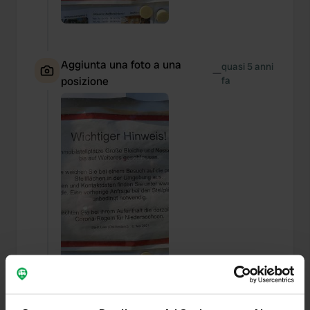
Aggiunta una foto a una
quasi 5 anni
—
posizione
fa