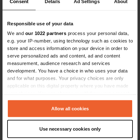
Aggiunta una foto a una
Consent
Details
Ad Settings
quasi 5 anni
About
—
posizione
fa
Responsible use of your data
We and
our 1022 partners
process your personal data,
e.g. your IP-number, using technology such as cookies to
store and access information on your device in order to
serve personalized ads and content, ad and content
measurement, audience research and services
development. You have a choice in who uses your data
and for what purposes. Your privacy choices are only
applicable on this digital property where you have made
your choices. You can change or withdraw your consent
any time from the Cookie Declaration or by clicking on
the Privacy trigger icon.
Allow all cookies
Ho recensito una posizione
—
più di 5 anni fa
Sitecode:
21658
If you allow, we would also like to:
Ci siamo stati oggi. Avresti potuto restare lì, ma
Use necessary cookies only
Collect information about your geographical location
l'elettricità e l'acqua sono spente. Abbiamo
proseguito. Siamo stati qui 1 anno fa, quindi i
which can be accurate to within several meters