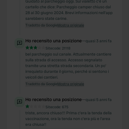
Guidato al parcheggio oggi. Sul vialetto c'è un
cartello che dice: Parcheggio camper chiuso dal
28 al 30 giugno 2024. Brevi informazioni nell'app
sarebbero state carine.
Tradotto da Google
Mostra originale
Ho recensito una posizione
—
quasi 3 anni fa
Sitecode:
21118
bel parcheggio sul canale. Attualmente cantiere
sulla strada di accesso. Accesso segnalato
tramite una stretta strada secondaria. Un po'
irrequieto durante il giorno, perché si sentono i
veicoli dei cantieri.
Tradotto da Google
Mostra originale
Ho recensito una posizione
—
quasi 5 anni fa
Sitecode:
675
triste, ancora chiuso!!! Prima c'era la tenda della
vaccinazione, ora la tenda non c'era più e l'area
era chiusa!!