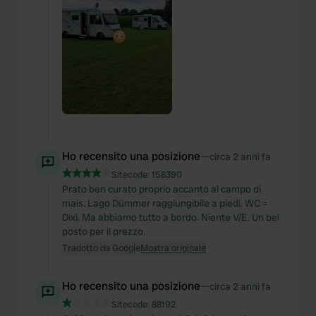
Ho recensito una posizione
—
circa 2 anni fa
Sitecode:
158390
Prato ben curato proprio accanto al campo di
mais. Lago Dümmer raggiungibile a piedi. WC =
Dixi. Ma abbiamo tutto a bordo. Niente V/E. Un bel
posto per il prezzo.
Tradotto da Google
Mostra originale
Ho recensito una posizione
—
circa 2 anni fa
Sitecode:
88192