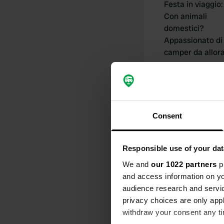
Festa in viaggio
:
Con animali
domestici?
Appassionato di
camper da allor
Consent
I miei contribu
Responsible use of your dat
We and
our 1022 partners
pr
0
and access information on yo
audience research and servi
Posizioni
privacy choices are only app
withdraw your consent any tim
Cronologia delle 