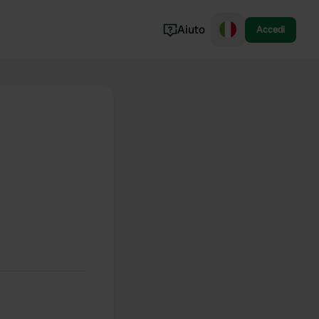
Aiuto
Accedi
Norvegia
Portogallo
Danimarca
Croazia
Mostra tutto...