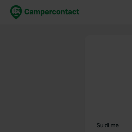
Prenota ora
Migli
Italia
Italia
Spagna
Spagn
Francia
Franci
Germania
Germa
Prenotazione sicura (EN)
Paesi 
Mostra tutto...
Su di me