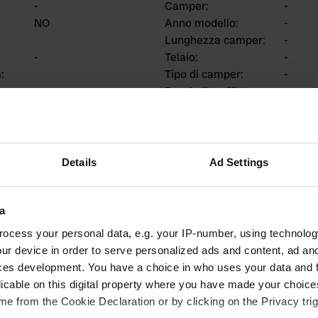
-
Camper
:
-
NO
Anno modello
:
-
Lunghezza camper
:
-
-
Telaio
:
-
a
:
Tipo di camper
:
-
Possiedi o affittare un
-
camper?
Details
Ad Settings
ti
a
ocess your personal data, e.g. your IP-number, using technolog
1
0
ur device in order to serve personalized ads and content, ad a
ces development. You have a choice in who uses your data and 
Recensioni
Modifiche
licable on this digital property where you have made your choic
e from the Cookie Declaration or by clicking on the Privacy trig
attività