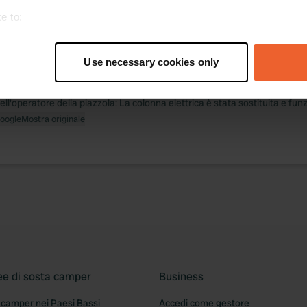
e to:
zioni
Foto
Recensioni
t your geographical location which can be accurate to within sev
tively scanning it for specific characteristics (fingerprinting)
Use necessary cookies only
to una posizione
—
quasi 2 anni fa
 personal data is processed and set your preferences in the
det
itecode:
19788
l'operatore della piazzola: La colonna elettrica è stata sostituita e fun
e content and ads, to provide social media features and to analy
Google
Mostra originale
 our site with our social media, advertising and analytics partn
 provided to them or that they’ve collected from your use of their
ee di sosta camper
Business
 camper nei Paesi Bassi
Accedi come gestore