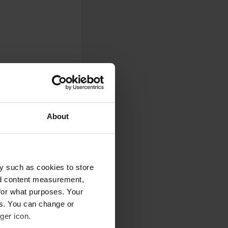
About
y such as cookies to store
0
nd content measurement,
for what purposes. Your
Foto
es. You can change or
ger icon.