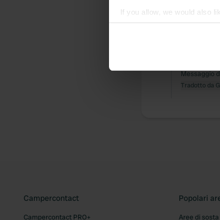
If you allow, we would also lik
Tutto
Posi
Collect information abou
Identify your device by ac
Ho recensi
Find out more about how your
S
Messaggio del
We use cookies to personalis
Tradotto da 
information about your use of
other information that you’ve
Campercontact
Popolari ar
Campercontact PRO+
Aree di sosta