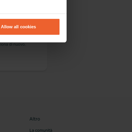
eral meters
Allow all cookies
ails section
.
ziona di nuovo.
se our traffic. We also share
ers who may combine it with
 services.
Altro
La comunità