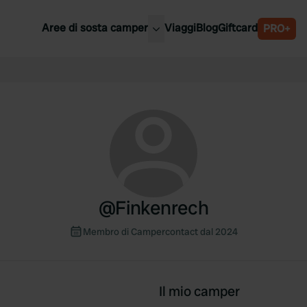
Aree di sosta camper
Viaggi
Blog
Giftcard
PRO+
ori aree di sosta camper
Belgio
Slovenia
a
Austria
a
Svezia
nia
Svizzera
Bassi
@
Finkenrech
Membro di Campercontact dal 2024
Il mio camper