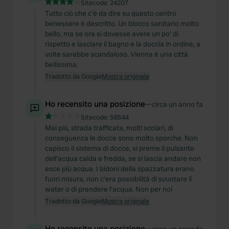
Sitecode:
24207
Tutto ciò che c'è da dire su questo centro
benessere è descritto. Un blocco sanitario molto
bello, ma se ora si dovesse avere un po' di
rispetto e lasciare il bagno e la doccia in ordine, a
volte sarebbe scandaloso. Vienna è una città
bellissima.
Tradotto da Google
Mostra originale
Ho recensito una posizione
—
circa un anno fa
Sitecode:
58544
Mai più, strada trafficata, molti scolari, di
conseguenza le docce sono molto sporche. Non
capisco il sistema di docce, si preme il pulsante
dell'acqua calda e fredda, se si lascia andare non
esce più acqua. I bidoni della spazzatura erano
fuori misura, non c'era possibilità di svuotare il
water o di prendere l'acqua. Non per noi
Tradotto da Google
Mostra originale
Ho recensito una posizione
—