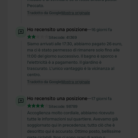
Peccato.
Tradotto da Google
Mostra originale
Ho recensito una posizione
—
16 giorni fa
Sitecode:
41369
Siamo arrivati alle 17:30, abbiamo pagato 26 euro,
ma ci è stato permesso di rimanere solo fino alle
11:00 del giorno successivo. Il bagno è sporco e
l'elettricità è a pagamento. Il giardino è
trascurato. L'unico vantaggio è la vicinanza al
centro.
Tradotto da Google
Mostra originale
Ho recensito una posizione
—
17 giorni fa
Sitecode:
98789
Accoglienza molto cordiale, abbiamo ricevuto
tutte le informazioni sul quartiere. Avevamo già
soggiornato qui in precedenza; tutto ciò che è
descritto qui è accurato. Ottimo posto, bellissime
piste ciclabili. Non ci sono orari di arrivo o