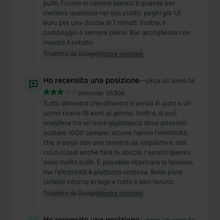
puliti, l'uomo in camice bianco ti guarda per
mettere qualcosa nel suo piatto, paghi già 1,5
euro per una doccia di 7 minuti. Inoltre, il
campeggio è sempre pieno. Bar accogliente con
musica il sabato.
Tradotto da Google
Mostra originale
Ho recensito una posizione
—
circa un anno fa
Sitecode:
95308
Tutto dimostra che disastro si arriva in auto e un
uomo riceve 18 euro al giorno. Inoltre, si può
scegliere tra un'area gigantesca dove possono
sostare 1000 camper, alcune hanno l'elettricità,
che si paga con una tessera da acquistare, con
cui ci si può anche fare la doccia. I servizi igienici
sono molto puliti. È possibile ricaricare la tessera,
ma l'elettricità è piuttosto costosa. Belle piste
ciclabili intorno al lago e tutto è ben tenuto.
Tradotto da Google
Mostra originale
Ho recensito una posizione
—