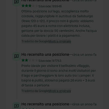
circa un anno fa
Sitecode:
99948
Ottima posizione sul lago, accoglienza molto
cordiale, raggiungibile in autobus da Salisburgo
(linee 120 o 121). Il prezzo non è giusto: abbiamo
pagato 45 euro a notte con elettricità inclusa,
gettone per la doccia 50 centesimi. Anche l'acqua
calda per lavare i piatti è a pagamento.
Tradotto da Google
Mostra originale
Ho recensito una posizione
—
circa un anno fa
Sitecode:
97753
Posto ideale per visitare il bellissimo villaggio,
durante il giorno ci sono anche molti visitatori per
il lago e parcheggiare le loro auto tra i camper. Il
bagno è pulito, abbiamo pagato 26 euro + 3 euro
di tassa a persona.
Tradotto da Google
Mostra originale
Ho recensito una posizione
—
circa un anno fa