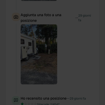
Aggiunta una foto a una
29 giorni
—
posizione
fa
Ho recensito una posizione
—
29 giorni fa
Sitecode:
114547