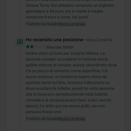
Cinque Terre. Noi abbiamo comprato un biglietto
giornaliero a 34 euro, ma in realtà è meglio
comprare 4 euro a corsa. bei posti.
Tradotto da Google
Mostra originale
Ho recensito una posizione
—
circa 2 anni fa
Sitecode:
59001
inoltre vicino al tram per scoprire Milano. Le
piazzole camper: accoglienti in fattoria con le
galline attorno al camper. pulizia: disordinato dove
c'è un pezzo di cemento come superficie, lì di
nuovo erbacce. un barbecue logoro steso da
qualche parte sul lato, nessuna indicazione su
dove svuotare la toilette, quindi ho visto persone
che lo facevano semplicemente nella toilette
normale e la risciacquavano fuori. e poi i servizi
igienici, ho letto qui che erano puliti, ma non
pensavo fosse così.
Tradotto da Google
Mostra originale