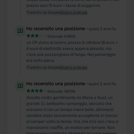
We also share information about your use of our site with
prezzo asci 15 euro + tasse di soggiorno
our social media, advertising and analytics partners who
Tradotto da Google
Mostra originale
may combine it with other information that you’ve
provided to them or that they’ve collected from your use
Ho recensito una posizione
—
quasi 2 anni fa
of their services.
Sitecode:
63806
un CP vicino al centro, prezzo in ottobre 18 euro +
4 euro di elettricità aveva appena piovuto, ma
c'era una pozzanghera di fango. Nel pomeriggio
era tutto pieno.
Tradotto da Google
Mostra originale
Ho recensito una posizione
—
quasi 2 anni fa
Sitecode:
98789
Accolto molto gentilmente da Maria e Gust, un
grande 👍. bellissimo campeggio, peccato che
eravamo lì con un tempo meno bello, altrimenti
sarebbe stato sicuramente accogliente in mezzo
al camper sotto la tenda. Ora che Kris non c'era ci
mancavano i waffle, un motivo per tornare. Non
fate troppa pubblicità altrimenti qui sarà sempre