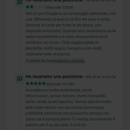
circa un anno fa
Sitecode:
72006
Hai un parcheggio e un campeggio adiacente, con
una differenza di prezzo di 19 e 44 euro a notte.
Sistema di carte per tutte le strutture, con
deposito anticipato. Quando esci, inserisci la carta
nella macchinetta e il saldo rimanente ti verrà
restituito sul conto. Città raggiungibile in
bicicletta, molti negozi, bel parco con molti
ristoranti nelle vicinanze.
Tradotto da Google
Mostra originale
Ho recensito una posizione
—
più di un anno fa
Sitecode:
107283
Accoglienza molto amichevole, tante
informazioni, cp ben tenuto, molto tranquillo,
tanto verde, posti spaziosi. Servizi igienici molto
belli e ben tenuti. non possiamo fare troppa
pubblicità altrimenti non possiamo tornare noi
stessi se è sempre pieno 🤣 merita sicuramente il
premio per il cp più bello 👍👍👍👍