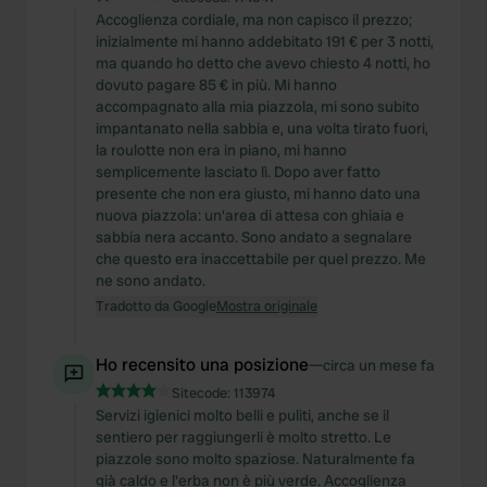
Accoglienza cordiale, ma non capisco il prezzo;
inizialmente mi hanno addebitato 191 € per 3 notti,
ma quando ho detto che avevo chiesto 4 notti, ho
dovuto pagare 85 € in più. Mi hanno
accompagnato alla mia piazzola, mi sono subito
impantanato nella sabbia e, una volta tirato fuori,
la roulotte non era in piano, mi hanno
semplicemente lasciato lì. Dopo aver fatto
presente che non era giusto, mi hanno dato una
nuova piazzola: un'area di attesa con ghiaia e
sabbia nera accanto. Sono andato a segnalare
che questo era inaccettabile per quel prezzo. Me
ne sono andato.
Tradotto da Google
Mostra originale
Ho recensito una posizione
—
circa un mese fa
Sitecode:
113974
Servizi igienici molto belli e puliti, anche se il
sentiero per raggiungerli è molto stretto. Le
piazzole sono molto spaziose. Naturalmente fa
già caldo e l'erba non è più verde. Accoglienza