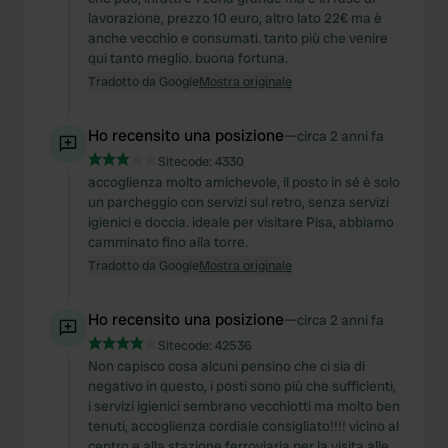
lavorazione, prezzo 10 euro, altro lato 22€ ma è
anche vecchio e consumati. tanto più che venire
qui tanto meglio. buona fortuna.
Tradotto da Google
Mostra originale
Ho recensito una posizione
—
circa 2 anni fa
Sitecode:
4330
accoglienza molto amichevole, il posto in sé è solo
un parcheggio con servizi sul retro, senza servizi
igienici e doccia. ideale per visitare Pisa, abbiamo
camminato fino alla torre.
Tradotto da Google
Mostra originale
Ho recensito una posizione
—
circa 2 anni fa
Sitecode:
42536
Non capisco cosa alcuni pensino che ci sia di
negativo in questo, i posti sono più che sufficienti,
i servizi igienici sembrano vecchiotti ma molto ben
tenuti, accoglienza cordiale consigliato!!!! vicino al
centro e alla stazione ferroviaria per la visita alle