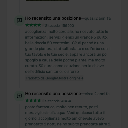
Ho recensito una posizione
—
quasi 2 anni fa
Sitecode:
159200
accoglienza molto cordiale, ho ricevuto tutte le
informazioni. servizi igienici un grande 5 pulito,
bella doccia 50 centesimi. CP di per sé è una
grande pianura, stai sull'asfalto e sull'erba con il
tuo tavolo e le tue sedie. appare ancora un po'
spoglio a causa delle poche piante, ma molto
curato. 30 euro come cauzione per la chiave
dell'edificio sanitario. lo sforzo
Tradotto da Google
Mostra originale
Ho recensito una posizione
—
circa 2 anni fa
Sitecode:
41434
posto fantastico, molto ben tenuto, posti
meravigliosi sull'acqua. Vedi qualcosa tutto il
giorno, accoglienza molto amichevole avevo
prenotato 2 notti, ne ho subito prenotate altre 2.