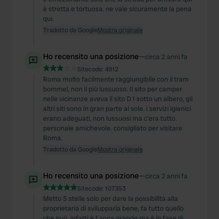
è stretta e tortuosa. ne vale sicuramente la pena
qui.
Tradotto da Google
Mostra originale
Ho recensito una posizione
—
circa 2 anni fa
Sitecode:
4912
Roma molto facilmente raggiungibile con il tram
bommel, non il più lussuoso. Il sito per camper
nelle vicinanze aveva il sito D 1 sotto un albero, gli
altri siti sono in gran parte al sole. i servizi igienici
erano adeguati, non lussuosi ma c'era tutto.
personale amichevole. consigliato per visitare
Roma.
Tradotto da Google
Mostra originale
Ho recensito una posizione
—
circa 2 anni fa
Sitecode:
107353
Metto 5 stelle solo per dare la possibilità alla
proprietaria di svilupparla bene, fa tutto quello
che può, infatti è 1 zona grande ma è in fase di