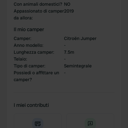
Con animali domestici?
NO
Appassionato di camper
2019
da allora
:
Il mio camper
Camper
:
Citroën Jumper
Anno modello
:
-
Lunghezza camper
:
7.5m
Telaio
:
-
Tipo di camper
:
Semintegrale
Possiedi o affittare un
-
camper?
I miei contributi