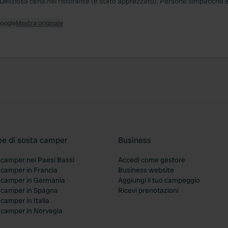
 "Deliziosa cena nel ristorante (è stato apprezzato). Persone simpatiche 
Google
Mostra originale
ee di sosta camper
Business
 camper nei Paesi Bassi
Accedi come gestore
 camper in Francia
Business website
a camper in Germania
Aggiungi il tuo campeggio
a camper in Spagna
Ricevi prenotazioni
 camper in Italia
a camper in Norvegia