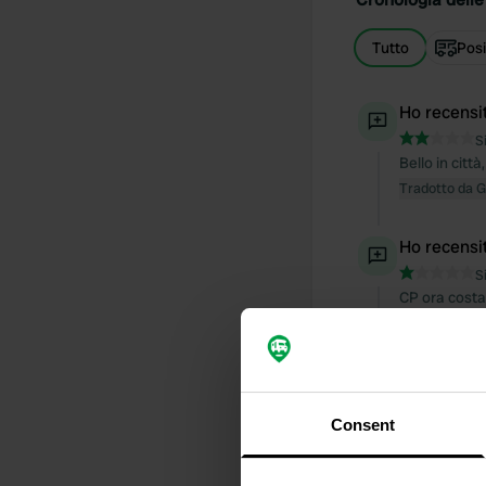
Tutto
Posi
Ho recensi
S
Bello in citt
Tradotto da 
Ho recensi
S
CP ora costa 
Tradotto da 
Ho recensi
S
Consent
terribili que
Tradotto da 