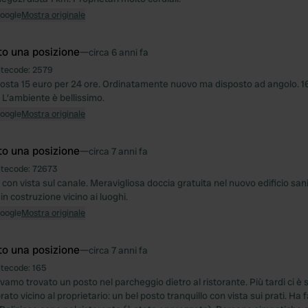
Google
Mostra originale
to una posizione
—
circa 6 anni fa
itecode:
2579
 costa 15 euro per 24 ore. Ordinatamente nuovo ma disposto ad angolo. 16 
 L'ambiente è bellissimo.
Google
Mostra originale
to una posizione
—
circa 7 anni fa
itecode:
72673
on vista sul canale. Meravigliosa doccia gratuita nel nuovo edificio san
n costruzione vicino ai luoghi.
Google
Mostra originale
to una posizione
—
circa 7 anni fa
itecode:
165
evamo trovato un posto nel parcheggio dietro al ristorante. Più tardi ci è
rato vicino al proprietario: un bel posto tranquillo con vista sui prati. Ha f