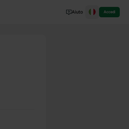
Aiuto
Accedi
Norvegia
Portogallo
Danimarca
Croazia
Mostra tutto...