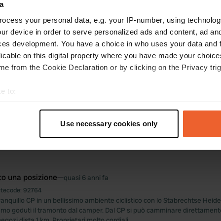
a
na foto a una posizione
—
circa 5 anni fa
ocess your personal data, e.g. your IP-number, using technolog
ur device in order to serve personalized ads and content, ad a
ces development. You have a choice in who uses your data and 
licable on this digital property where you have made your choic
e from the Cookie Declaration or by clicking on the Privacy trig
e to:
t your geographical location which can be accurate to within sev
tively scanning it for specific characteristics (fingerprinting)
Use necessary cookies only
 personal data is processed and set your preferences in the
det
e content and ads, to provide social media features and to analy
 our site with our social media, advertising and analytics partn
to una posizione
—
quasi 6 anni fa
 provided to them or that they’ve collected from your use of their
itecode:
92764
anquillo CP in un bellissimo ambiente ciclistico con lo Stabrechtse Heide
iamo goduti il tramonto dal camper. Dal CP si può camminare direttamente
egozi dista 1 km. Proprietari molto cordiali.