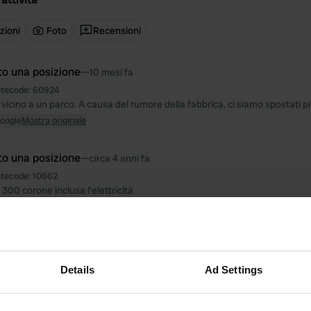
zioni
Foto
Recensioni
to una posizione
—
10 mesi fa
itecode:
60924
à, vicino a un parco. A causa del rumore della fabbrica, ci siamo spostati p
Google
Mostra originale
to una posizione
—
circa 4 anni fa
itecode:
10662
300 corone inclusa l'elettricità
Google
Mostra originale
to una posizione
—
più di 4 anni fa
itecode:
46485
Details
Ad Settings
gli aerei, domani quando il cancello sarà aperto proseguiranno veloci.
Google
Mostra originale