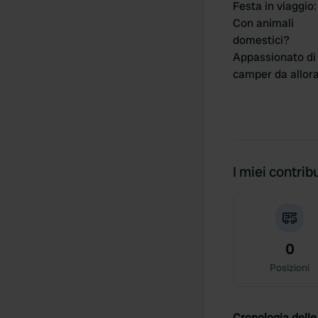
Festa in viaggio
:
Con animali
domestici?
Appassionato di
camper da allor
I miei contribu
0
Posizioni
Cronologia delle 