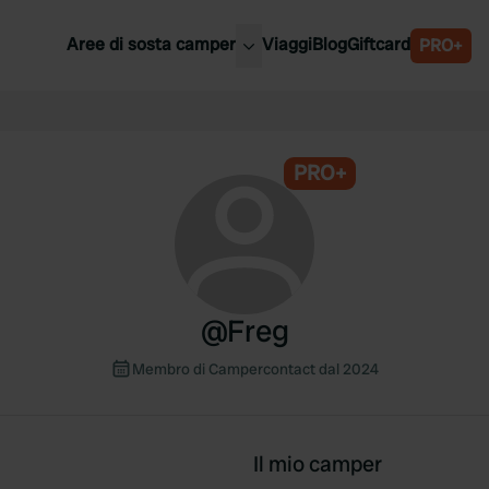
Aree di sosta camper
Viaggi
Blog
Giftcard
PRO+
ori aree di sosta camper
Belgio
Slovenia
a
PRO+
Austria
a
Svezia
nia
Svizzera
Bassi
@
Freg
Membro di Campercontact dal 2024
Il mio camper