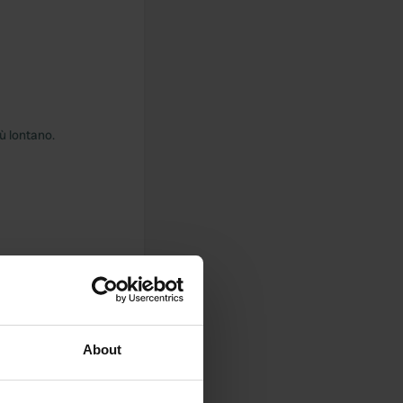
iù lontano.
About