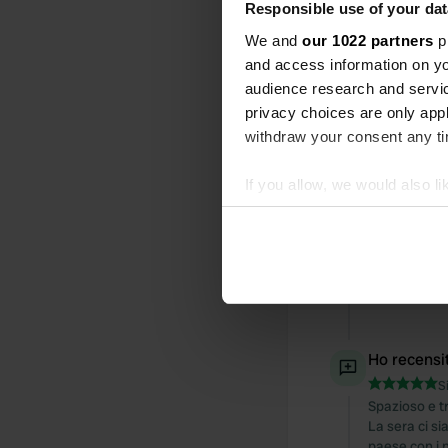
Responsible use of your dat
Aggiunta u
We and
our 1022 partners
pr
and access information on yo
audience research and servi
privacy choices are only app
withdraw your consent any tim
If you allow, we would also lik
Collect information abou
Identify your device by ac
Find out more about how your
We use cookies to personalis
information about your use of
Ho recensi
other information that you’ve
S
Spazioso e tr
La sera ci s
paese con i n