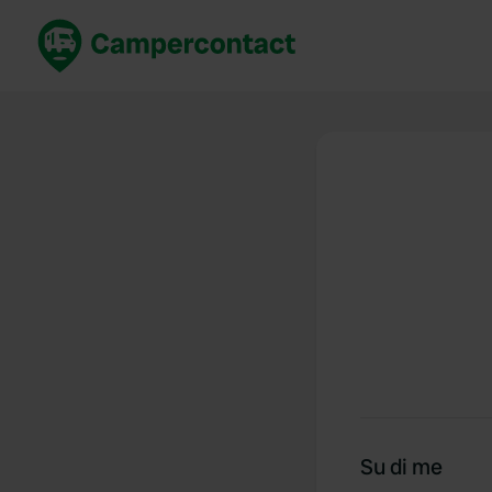
Prenota ora
Migli
Italia
Italia
Spagna
Spagn
Francia
Franci
Germania
Germa
Prenotazione sicura (EN)
Paesi 
Mostra tutto...
Su di me