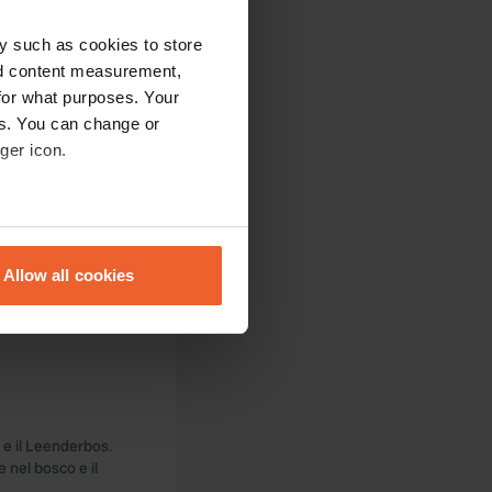
y such as cookies to store
nd content measurement,
for what purposes. Your
es. You can change or
ger icon.
eral meters
Allow all cookies
ails section
.
se our traffic. We also share
ers who may combine it with
 services.
 e il Leenderbos.
 nel bosco e il