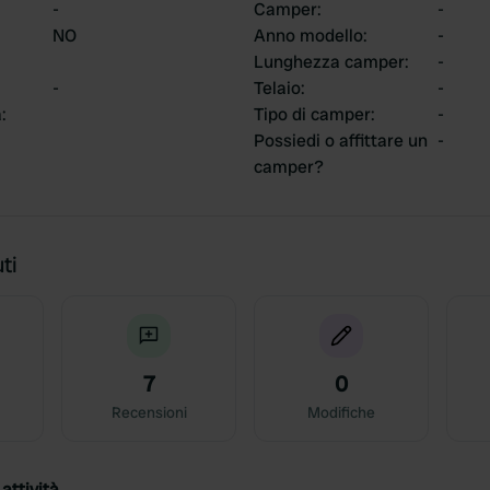
-
Camper
:
-
NO
Anno modello
:
-
Lunghezza camper
:
-
-
Telaio
:
-
a
:
Tipo di camper
:
-
Possiedi o affittare un
-
camper?
ti
7
0
Recensioni
Modifiche
attività